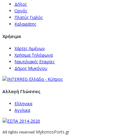
Δήλος
Ορνός
Πλατύς Γιαλός
Καλαφάτης
Χρήσιμα
Χάρτες Λιμένων
Χρήσιμα Τηλέφωνα
Ναυτιλιακές Εταιρίες
Δήμος Μυκόνου
Αλλαγή Γλώσσας
Ελληνικα
Αγγλικα
MykonosPorts.gr
All rights reserved