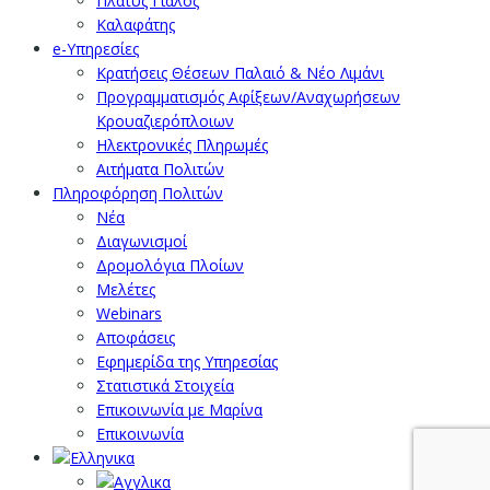
Πλατύς Γιαλός
Καλαφάτης
e-Υπηρεσίες
Κρατήσεις Θέσεων Παλαιό & Νέο Λιμάνι
Προγραμματισμός Αφίξεων/Αναχωρήσεων
Κρουαζιερόπλοιων
Ηλεκτρονικές Πληρωμές
Αιτήματα Πολιτών
Πληροφόρηση Πολιτών
Νέα
Διαγωνισμοί
Δρομολόγια Πλοίων
Μελέτες
Webinars
Αποφάσεις
Εφημερίδα της Υπηρεσίας
Στατιστικά Στοιχεία
Επικοινωνία με Μαρίνα
Επικοινωνία