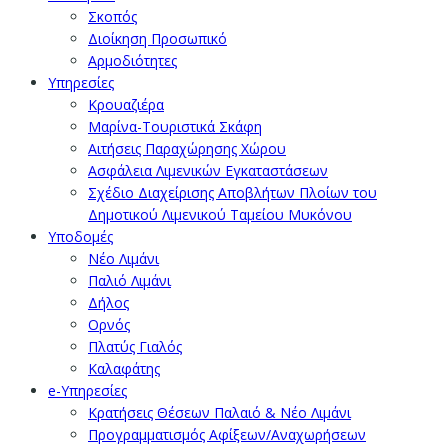
Σκοπός
Διοίκηση Προσωπικό
Αρμοδιότητες
Υπηρεσίες
Κρουαζιέρα
Μαρίνα-Τουριστικά Σκάφη
Αιτήσεις Παραχώρησης Χώρου
Ασφάλεια Λιμενικών Εγκαταστάσεων
Σχέδιο Διαχείρισης Αποβλήτων Πλοίων του
Δημοτικού Λιμενικού Ταμείου Μυκόνου
Υποδομές
Νέο Λιμάνι
Παλιό Λιμάνι
Δήλος
Ορνός
Πλατύς Γιαλός
Καλαφάτης
e-Υπηρεσίες
Κρατήσεις Θέσεων Παλαιό & Νέο Λιμάνι
Προγραμματισμός Αφίξεων/Αναχωρήσεων