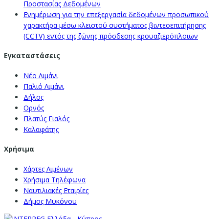
Προστασίας Δεδομένων
Ενημέρωση για την επεξεργασία δεδομένων προσωπικού
χαρακτήρα μέσω κλειστού συστήματος βιντεοεπιτήρησης
(CCTV) εντός της ζώνης πρόσδεσης κρουαζιερόπλοιων
Εγκαταστάσεις
Νέο Λιμάνι
Παλιό Λιμάνι
Δήλος
Ορνός
Πλατύς Γιαλός
Καλαφάτης
Χρήσιμα
Χάρτες Λιμένων
Χρήσιμα Τηλέφωνα
Ναυτιλιακές Εταιρίες
Δήμος Μυκόνου