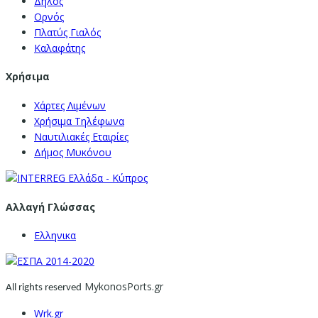
Δήλος
Ορνός
Πλατύς Γιαλός
Καλαφάτης
Χρήσιμα
Χάρτες Λιμένων
Χρήσιμα Τηλέφωνα
Ναυτιλιακές Εταιρίες
Δήμος Μυκόνου
Αλλαγή Γλώσσας
Ελληνικα
MykonosPorts.gr
All rights reserved
Wrk.gr