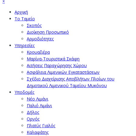
×
Αρχική
Το Ταμείο
Σκοπός
Διοίκηση Προσωπικό
Αρμοδιότητες
Υπηρεσίες
Κρουαζιέρα
Μαρίνα-Τουριστικά Σκάφη
Αιτήσεις Παραχώρησης Χώρου
Ασφάλεια Λιμενικών Εγκαταστάσεων
Σχέδιο Διαχείρισης Αποβλήτων Πλοίων του
Δημοτικού Λιμενικού Ταμείου Μυκόνου
Υποδομές
Νέο Λιμάνι
Παλιό Λιμάνι
Δήλος
Ορνός
Πλατύς Γιαλός
Καλαφάτης