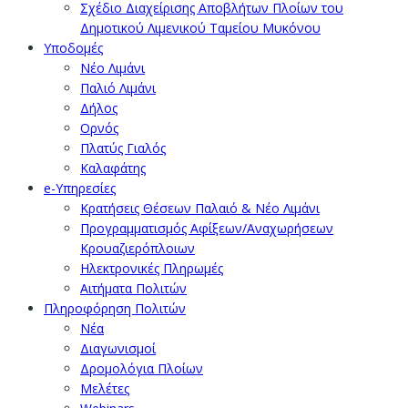
Σχέδιο Διαχείρισης Αποβλήτων Πλοίων του
Δημοτικού Λιμενικού Ταμείου Μυκόνου
Υποδομές
Νέο Λιμάνι
Παλιό Λιμάνι
Δήλος
Ορνός
Πλατύς Γιαλός
Καλαφάτης
e-Υπηρεσίες
Κρατήσεις Θέσεων Παλαιό & Νέο Λιμάνι
Προγραμματισμός Αφίξεων/Αναχωρήσεων
Κρουαζιερόπλοιων
Ηλεκτρονικές Πληρωμές
Αιτήματα Πολιτών
Πληροφόρηση Πολιτών
Νέα
Διαγωνισμοί
Δρομολόγια Πλοίων
Μελέτες