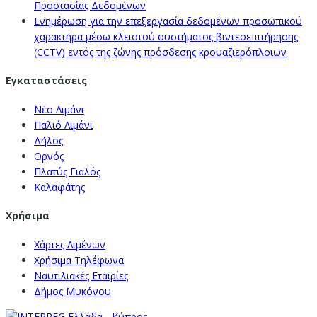
Προστασίας Δεδομένων
Ενημέρωση για την επεξεργασία δεδομένων προσωπικού
χαρακτήρα μέσω κλειστού συστήματος βιντεοεπιτήρησης
(CCTV) εντός της ζώνης πρόσδεσης κρουαζιερόπλοιων
Εγκαταστάσεις
Νέο Λιμάνι
Παλιό Λιμάνι
Δήλος
Ορνός
Πλατύς Γιαλός
Καλαφάτης
Χρήσιμα
Χάρτες Λιμένων
Χρήσιμα Τηλέφωνα
Ναυτιλιακές Εταιρίες
Δήμος Μυκόνου