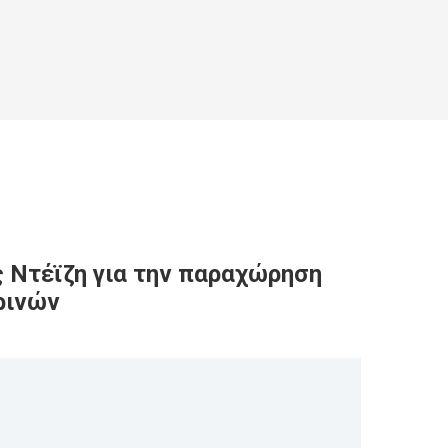
ς Ντέϊζη για την παραχώρηση
ρινών