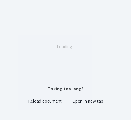
Loading...
Taking too long?
Reload document
|
Open in new tab