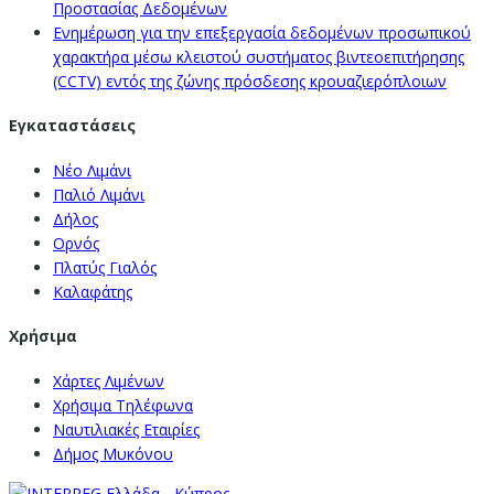
Προστασίας Δεδομένων
Ενημέρωση για την επεξεργασία δεδομένων προσωπικού
χαρακτήρα μέσω κλειστού συστήματος βιντεοεπιτήρησης
(CCTV) εντός της ζώνης πρόσδεσης κρουαζιερόπλοιων
Εγκαταστάσεις
Νέο Λιμάνι
Παλιό Λιμάνι
Δήλος
Ορνός
Πλατύς Γιαλός
Καλαφάτης
Χρήσιμα
Χάρτες Λιμένων
Χρήσιμα Τηλέφωνα
Ναυτιλιακές Εταιρίες
Δήμος Μυκόνου