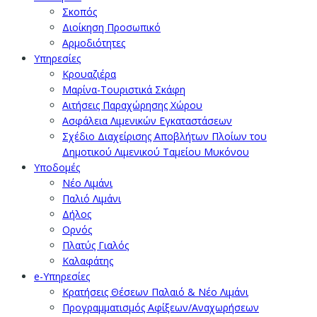
Σκοπός
Διοίκηση Προσωπικό
Αρμοδιότητες
Υπηρεσίες
Κρουαζιέρα
Μαρίνα-Τουριστικά Σκάφη
Αιτήσεις Παραχώρησης Χώρου
Ασφάλεια Λιμενικών Εγκαταστάσεων
Σχέδιο Διαχείρισης Αποβλήτων Πλοίων του
Δημοτικού Λιμενικού Ταμείου Μυκόνου
Υποδομές
Νέο Λιμάνι
Παλιό Λιμάνι
Δήλος
Ορνός
Πλατύς Γιαλός
Καλαφάτης
e-Υπηρεσίες
Κρατήσεις Θέσεων Παλαιό & Νέο Λιμάνι
Προγραμματισμός Αφίξεων/Αναχωρήσεων