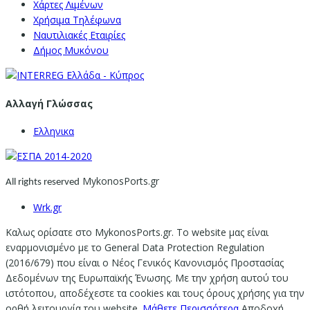
Χάρτες Λιμένων
Χρήσιμα Τηλέφωνα
Ναυτιλιακές Εταιρίες
Δήμος Μυκόνου
Αλλαγή Γλώσσας
Ελληνικα
MykonosPorts.gr
All rights reserved
Wrk.gr
Καλως ορίσατε στο MykonosPorts.gr. Το website μας είναι
εναρμονισμένο με το General Data Protection Regulation
(2016/679) που είναι ο Νέος Γενικός Κανονισμός Προστασίας
Δεδομένων της Ευρωπαϊκής Ένωσης. Με την χρήση αυτού του
ιστότοπου, αποδέχεστε τα cookies και τους όρους χρήσης για την
ορθή λειτουργία του website.
Μάθετε Περισσότερα
Αποδοχή