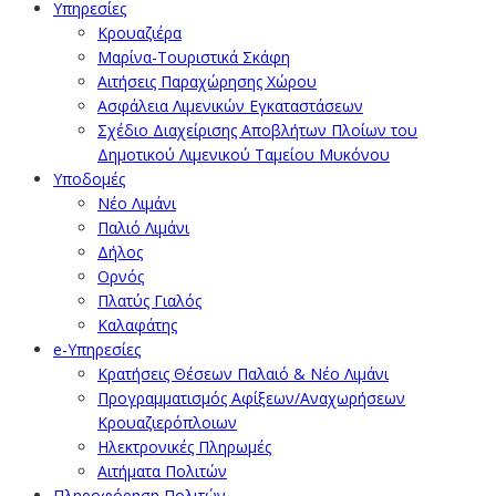
Υπηρεσίες
Κρουαζιέρα
Μαρίνα-Τουριστικά Σκάφη
Αιτήσεις Παραχώρησης Χώρου
Ασφάλεια Λιμενικών Εγκαταστάσεων
Σχέδιο Διαχείρισης Αποβλήτων Πλοίων του
Δημοτικού Λιμενικού Ταμείου Μυκόνου
Υποδομές
Νέο Λιμάνι
Παλιό Λιμάνι
Δήλος
Ορνός
Πλατύς Γιαλός
Καλαφάτης
e-Υπηρεσίες
Κρατήσεις Θέσεων Παλαιό & Νέο Λιμάνι
Προγραμματισμός Αφίξεων/Αναχωρήσεων
Κρουαζιερόπλοιων
Ηλεκτρονικές Πληρωμές
Αιτήματα Πολιτών
Πληροφόρηση Πολιτών