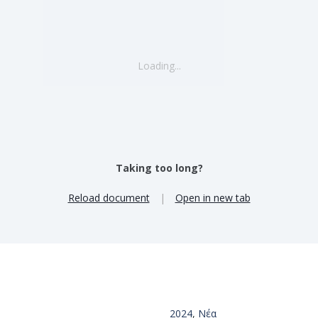
Loading...
Taking too long?
Reload document
|
Open in new tab
2024
,
Νέα