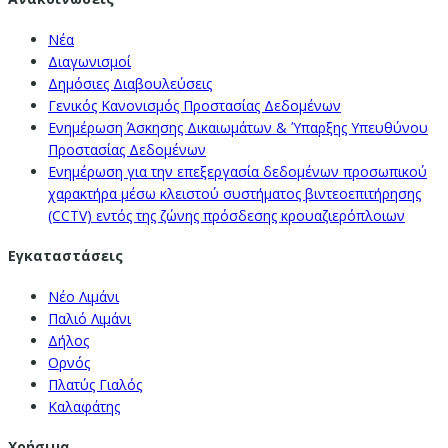
Νέα
Διαγωνισμοί
Δημόσιες Διαβουλεύσεις
Γενικός Κανονισμός Προστασίας Δεδομένων
Ενημέρωση Άσκησης Δικαιωμάτων & Ύπαρξης Υπευθύνου
Προστασίας Δεδομένων
Ενημέρωση για την επεξεργασία δεδομένων προσωπικού
χαρακτήρα μέσω κλειστού συστήματος βιντεοεπιτήρησης
(CCTV) εντός της ζώνης πρόσδεσης κρουαζιερόπλοιων
Εγκαταστάσεις
Νέο Λιμάνι
Παλιό Λιμάνι
Δήλος
Ορνός
Πλατύς Γιαλός
Καλαφάτης
Χρήσιμα