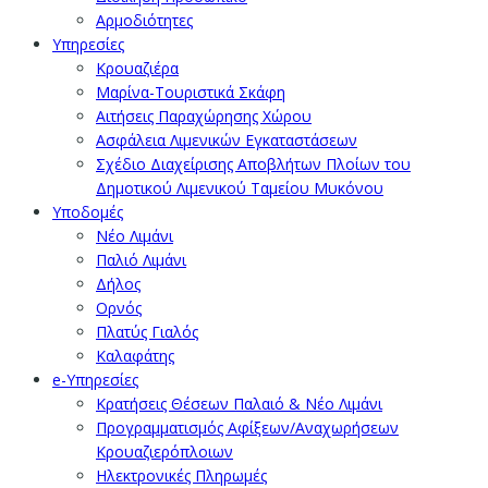
Αρμοδιότητες
Υπηρεσίες
Κρουαζιέρα
Μαρίνα-Τουριστικά Σκάφη
Αιτήσεις Παραχώρησης Χώρου
Ασφάλεια Λιμενικών Εγκαταστάσεων
Σχέδιο Διαχείρισης Αποβλήτων Πλοίων του
Δημοτικού Λιμενικού Ταμείου Μυκόνου
Υποδομές
Νέο Λιμάνι
Παλιό Λιμάνι
Δήλος
Ορνός
Πλατύς Γιαλός
Καλαφάτης
e-Υπηρεσίες
Κρατήσεις Θέσεων Παλαιό & Νέο Λιμάνι
Προγραμματισμός Αφίξεων/Αναχωρήσεων
Κρουαζιερόπλοιων
Ηλεκτρονικές Πληρωμές