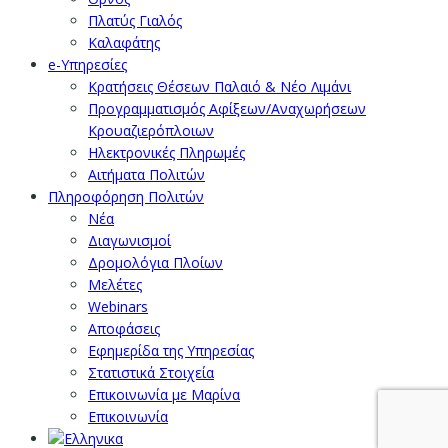
Πλατύς Γιαλός
Καλαφάτης
e-Υπηρεσίες
Κρατήσεις Θέσεων Παλαιό & Νέο Λιμάνι
Προγραμματισμός Αφίξεων/Αναχωρήσεων
Κρουαζιερόπλοιων
Ηλεκτρονικές Πληρωμές
Αιτήματα Πολιτών
Πληροφόρηση Πολιτών
Νέα
Διαγωνισμοί
Δρομολόγια Πλοίων
Μελέτες
Webinars
Αποφάσεις
Εφημερίδα της Υπηρεσίας
Στατιστικά Στοιχεία
Επικοινωνία με Μαρίνα
Επικοινωνία