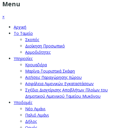
Menu
×
Αρχική
Το Ταμείο
Σκοπός
Διοίκηση Προσωπικό
Αρμοδιότητες
Υπηρεσίες
Κρουαζιέρα
Μαρίνα-Τουριστικά Σκάφη
Αιτήσεις Παραχώρησης Χώρου
Ασφάλεια Λιμενικών Εγκαταστάσεων
Σχέδιο Διαχείρισης Αποβλήτων Πλοίων του
Δημοτικού Λιμενικού Ταμείου Μυκόνου
Υποδομές
Νέο Λιμάνι
Παλιό Λιμάνι
Δήλος
Ορνός