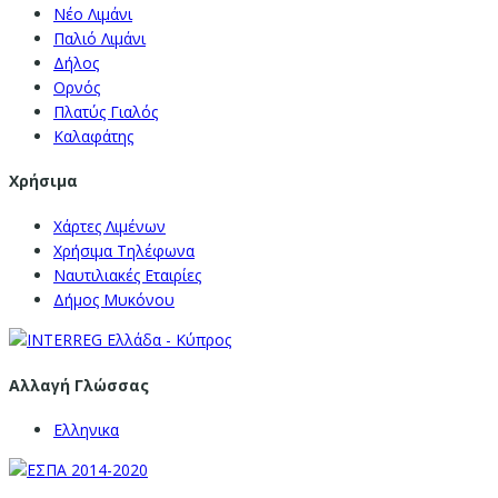
Νέο Λιμάνι
Παλιό Λιμάνι
Δήλος
Ορνός
Πλατύς Γιαλός
Καλαφάτης
Χρήσιμα
Χάρτες Λιμένων
Χρήσιμα Τηλέφωνα
Ναυτιλιακές Εταιρίες
Δήμος Μυκόνου
Αλλαγή Γλώσσας
Ελληνικα