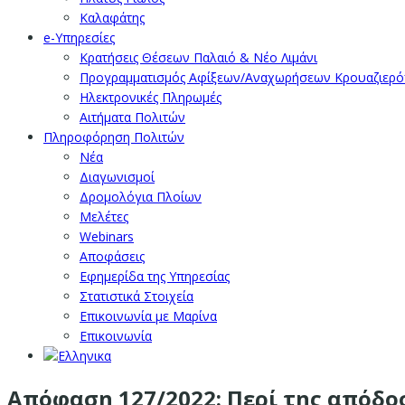
Καλαφάτης
e-Υπηρεσίες
Κρατήσεις Θέσεων Παλαιό & Νέο Λιμάνι
Προγραμματισμός Αφίξεων/Αναχωρήσεων Κρουαζιερ
Ηλεκτρονικές Πληρωμές
Αιτήματα Πολιτών
Πληροφόρηση Πολιτών
Νέα
Διαγωνισμοί
Δρομολόγια Πλοίων
Μελέτες
Webinars
Αποφάσεις
Εφημερίδα της Υπηρεσίας
Στατιστικά Στοιχεία
Επικοινωνία με Μαρίνα
Επικοινωνία
Απόφαση 127/2022: Περί της απόδο