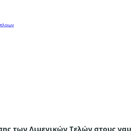
όπλοιων
σης των Λιμενικών Τελών στους ναυ