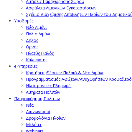
Αιτήσεις Παραχώρησης Χώρου
Ασφάλεια Λιμενικών Εγκαταστάσεων
Σχέδιο Διαχείρισης Αποβλήτων Πλοίων του Δημοτικο
Υποδομές
Νέο Λιμάνι
Παλιό Λιμάνι
Δήλος
Ορνός
Πλατύς Γιαλός
Καλαφάτης
e-Υπηρεσίες
Κρατήσεις Θέσεων Παλαιό & Νέο Λιμάνι
Προγραμματισμός Αφίξεων/Αναχωρήσεων Κρουαζιερ
Ηλεκτρονικές Πληρωμές
Αιτήματα Πολιτών
Πληροφόρηση Πολιτών
Νέα
Διαγωνισμοί
Δρομολόγια Πλοίων
Μελέτες
Webinars