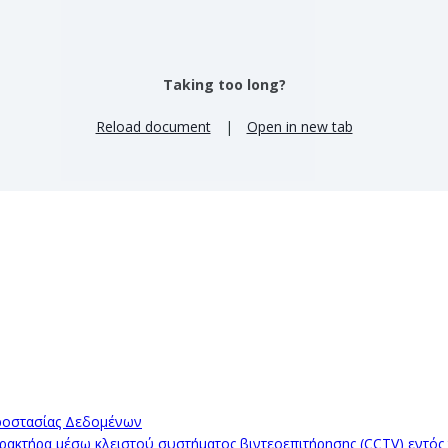
Taking too long?
Reload document
|
Open in new tab
ροστασίας Δεδομένων
κτήρα μέσω κλειστού συστήματος βιντεοεπιτήρησης (CCTV) εντός