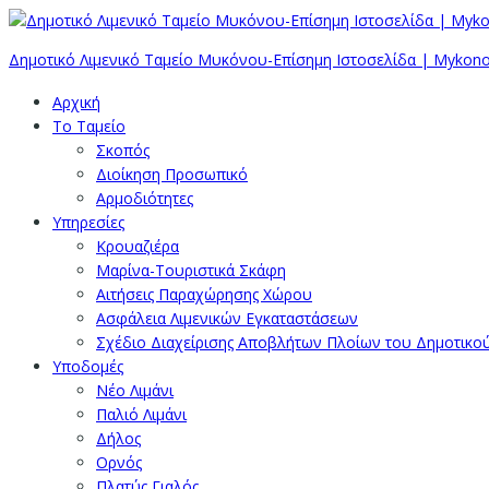
Δημοτικό Λιμενικό Ταμείο Μυκόνου-Επίσημη Ιστοσελίδα | Mykono
Αρχική
Το Ταμείο
Σκοπός
Διοίκηση Προσωπικό
Αρμοδιότητες
Υπηρεσίες
Κρουαζιέρα
Μαρίνα-Τουριστικά Σκάφη
Αιτήσεις Παραχώρησης Χώρου
Ασφάλεια Λιμενικών Εγκαταστάσεων
Σχέδιο Διαχείρισης Αποβλήτων Πλοίων του Δημοτικο
Υποδομές
Νέο Λιμάνι
Παλιό Λιμάνι
Δήλος
Ορνός
Πλατύς Γιαλός