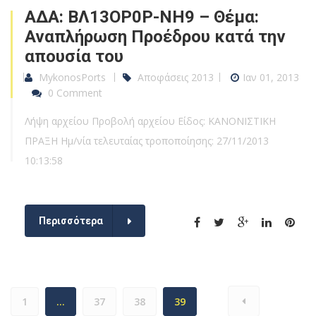
ΑΔΑ: ΒΛ13ΟΡ0Ρ-ΝΗ9 – Θέμα:
Αναπλήρωση Προέδρου κατά την
απουσία του
MykonosPorts
Αποφάσεις 2013
Ιαν 01, 2013
0 Comment
Λήψη αρχείου Προβολή αρχείου Είδος: ΚΑΝΟΝΙΣΤΙΚΗ
ΠΡΑΞΗ Ημ/νία τελευταίας τροποποίησης: 27/11/2013
10:13:58
Περισσότερα
1
…
37
38
39