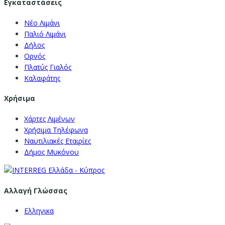
Εγκαταστάσεις
Νέο Λιμάνι
Παλιό Λιμάνι
Δήλος
Ορνός
Πλατύς Γιαλός
Καλαφάτης
Χρήσιμα
Χάρτες Λιμένων
Χρήσιμα Τηλέφωνα
Ναυτιλιακές Εταιρίες
Δήμος Μυκόνου
Αλλαγή Γλώσσας
Ελληνικα