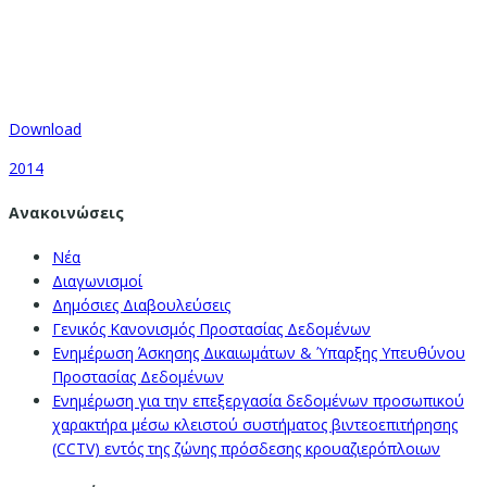
Download
2014
Ανακοινώσεις
Νέα
Διαγωνισμοί
Δημόσιες Διαβουλεύσεις
Γενικός Κανονισμός Προστασίας Δεδομένων
Ενημέρωση Άσκησης Δικαιωμάτων & Ύπαρξης Υπευθύνου
Προστασίας Δεδομένων
Ενημέρωση για την επεξεργασία δεδομένων προσωπικού
χαρακτήρα μέσω κλειστού συστήματος βιντεοεπιτήρησης
(CCTV) εντός της ζώνης πρόσδεσης κρουαζιερόπλοιων