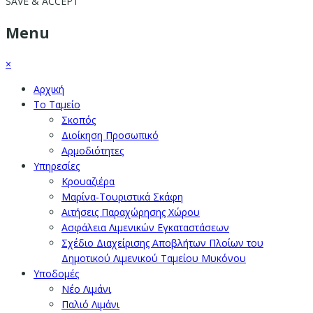
SAVE & ACCEPT
Menu
×
Αρχική
Το Ταμείο
Σκοπός
Διοίκηση Προσωπικό
Αρμοδιότητες
Υπηρεσίες
Κρουαζιέρα
Μαρίνα-Τουριστικά Σκάφη
Αιτήσεις Παραχώρησης Χώρου
Ασφάλεια Λιμενικών Εγκαταστάσεων
Σχέδιο Διαχείρισης Αποβλήτων Πλοίων του
Δημοτικού Λιμενικού Ταμείου Μυκόνου
Υποδομές
Νέο Λιμάνι
Παλιό Λιμάνι