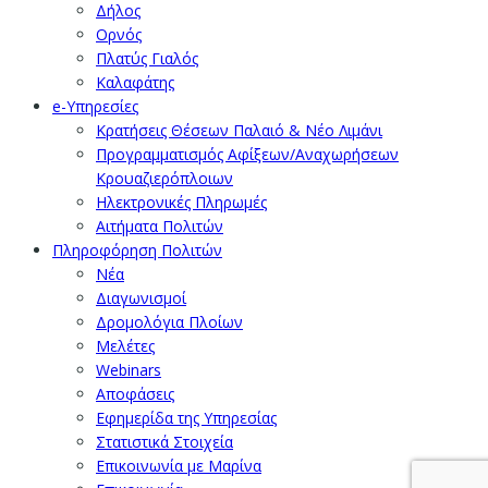
Δήλος
Ορνός
Πλατύς Γιαλός
Καλαφάτης
e-Υπηρεσίες
Κρατήσεις Θέσεων Παλαιό & Νέο Λιμάνι
Προγραμματισμός Αφίξεων/Αναχωρήσεων
Κρουαζιερόπλοιων
Ηλεκτρονικές Πληρωμές
Αιτήματα Πολιτών
Πληροφόρηση Πολιτών
Νέα
Διαγωνισμοί
Δρομολόγια Πλοίων
Μελέτες
Webinars
Αποφάσεις
Εφημερίδα της Υπηρεσίας
Στατιστικά Στοιχεία
Επικοινωνία με Μαρίνα