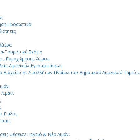
ός
ηση Προσωπικό
ιότητες
ζιέρα
α-Τουριστικά Σκάφη
εις Παραχώρησης Χώρου
εια Λιμενικών Εγκαταστάσεων
ο Διαχείρισης Αποβλήτων Πλοίων του Δημοτικού Λιμενικού Ταμεί
ιμάνι
 Λιμάνι
ς
ς
ς Γιαλός
φάτης
σεις Θέσεων Παλαιό & Νέο Λιμάνι