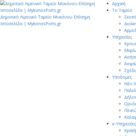
Αρχική
Το Ταμείο
Δημοτικό Λιμενικό Ταμείο Μυκόνου-Επίσημη
Σκοπ
Ιστοσελίδα | MykonosPorts.gr
Διοίκ
Αρμοδ
Υπηρεσίες
Κρουα
Μαρίν
Αιτήσ
Ασφάλ
Σχέδι
Υποδομές
Νέο Λ
Παλιό
Δήλο
Ορνό
Πλατύ
Καλα
e-Υπηρεσίες
Κρατή