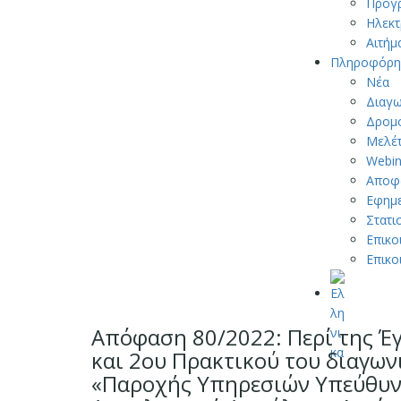
Προγ
Ηλεκτ
Αιτήμ
Πληροφόρη
Νέα
Διαγω
Δρομ
Μελέτ
Webin
Αποφ
Εφημε
Στατι
Επικο
Επικο
Απόφαση 80/2022: Περί της Έ
και 2ου Πρακτικού του διαγωνι
«Παροχής Υπηρεσιών Υπεύθυν