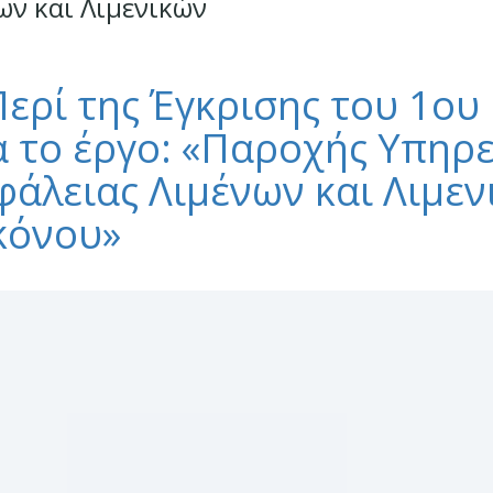
ν και Λιμενικών
ερί της Έγκρισης του 1ου
α το έργο: «Παροχής Υπη
άλειας Λιμένων και Λιμεν
κόνου»