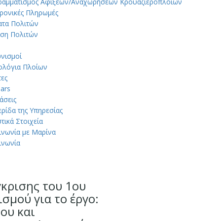
ραμματισμός Αφίξεων/Αναχωρήσεων Κρουαζιερόπλοιων
ρονικές Πληρωμές
ατα Πολιτών
ση Πολιτών
νισμοί
ολόγια Πλοίων
ες
ars
άσεις
ρίδα της Υπηρεσίας
στικά Στοιχεία
ινωνία με Μαρίνα
ινωνία
γκρισης του 1ου
σμού για το έργο:
ου και