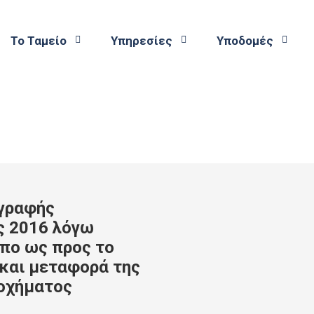
Το Ταμείο
Υπηρεσίες
Υποδομές
αγραφής
ς 2016 λόγω
πο ως προς το
και μεταφορά της
 οχήματος