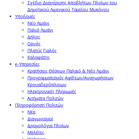
Σχέδιο Διαχείρισης Αποβλήτων Πλοίων του
Δημοτικού Λιμενικού Ταμείου Μυκόνου
Υποδομές
Νέο Λιμάνι
Παλιό Λιμάνι
Δήλος
Ορνός
Πλατύς Γιαλός
Καλαφάτης
e-Υπηρεσίες
Κρατήσεις Θέσεων Παλαιό & Νέο Λιμάνι
Προγραμματισμός Αφίξεων/Αναχωρήσεων
Κρουαζιερόπλοιων
Ηλεκτρονικές Πληρωμές
Αιτήματα Πολιτών
Πληροφόρηση Πολιτών
Νέα
Διαγωνισμοί
Δρομολόγια Πλοίων
Μελέτες