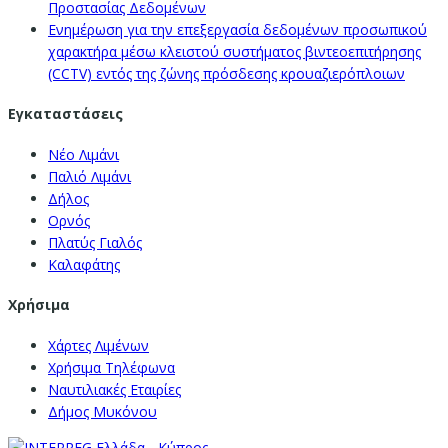
Προστασίας Δεδομένων
Ενημέρωση για την επεξεργασία δεδομένων προσωπικού
χαρακτήρα μέσω κλειστού συστήματος βιντεοεπιτήρησης
(CCTV) εντός της ζώνης πρόσδεσης κρουαζιερόπλοιων
Εγκαταστάσεις
Νέο Λιμάνι
Παλιό Λιμάνι
Δήλος
Ορνός
Πλατύς Γιαλός
Καλαφάτης
Χρήσιμα
Χάρτες Λιμένων
Χρήσιμα Τηλέφωνα
Ναυτιλιακές Εταιρίες
Δήμος Μυκόνου