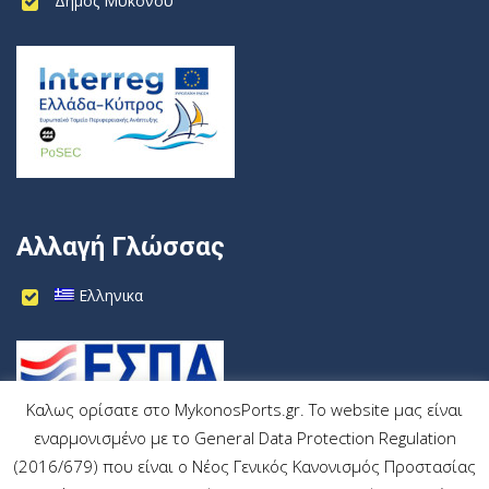
Δήμος Μυκόνου
Αλλαγή Γλώσσας
Ελληνικα
Καλως ορίσατε στο MykonosPorts.gr. Το website μας είναι
εναρμονισμένο με το General Data Protection Regulation
(2016/679) που είναι ο Νέος Γενικός Κανονισμός Προστασίας