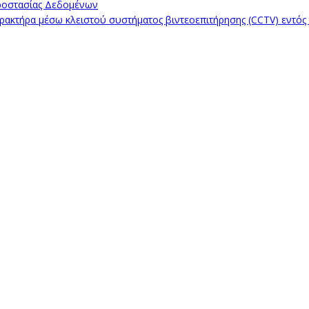
ροστασίας Δεδομένων
κτήρα μέσω κλειστού συστήματος βιντεοεπιτήρησης (CCTV) εντός