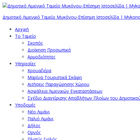
Δημοτικό Λιμενικό Ταμείο Μυκόνου-Επίσημη Ιστοσελίδα | Mykono
Αρχική
Το Ταμείο
Σκοπός
Διοίκηση Προσωπικό
Αρμοδιότητες
Υπηρεσίες
Κρουαζιέρα
Μαρίνα-Τουριστικά Σκάφη
Αιτήσεις Παραχώρησης Χώρου
Ασφάλεια Λιμενικών Εγκαταστάσεων
Σχέδιο Διαχείρισης Αποβλήτων Πλοίων του Δημοτικο
Υποδομές
Νέο Λιμάνι
Παλιό Λιμάνι
Δήλος
Ορνός
Πλατύς Γιαλός