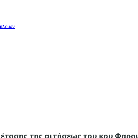
όπλοιων
εξέτασης της αιτήσεως του κου Φαρ