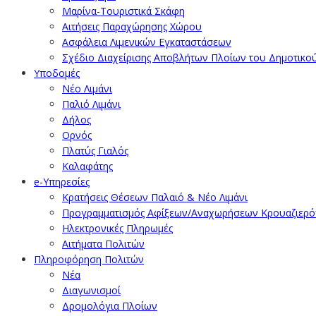
Μαρίνα-Τουριστικά Σκάφη
Αιτήσεις Παραχώρησης Χώρου
Ασφάλεια Λιμενικών Εγκαταστάσεων
Σχέδιο Διαχείρισης Αποβλήτων Πλοίων του Δημοτικο
Υποδομές
Νέο Λιμάνι
Παλιό Λιμάνι
Δήλος
Ορνός
Πλατύς Γιαλός
Καλαφάτης
e-Υπηρεσίες
Κρατήσεις Θέσεων Παλαιό & Νέο Λιμάνι
Προγραμματισμός Αφίξεων/Αναχωρήσεων Κρουαζιερ
Ηλεκτρονικές Πληρωμές
Αιτήματα Πολιτών
Πληροφόρηση Πολιτών
Νέα
Διαγωνισμοί
Δρομολόγια Πλοίων