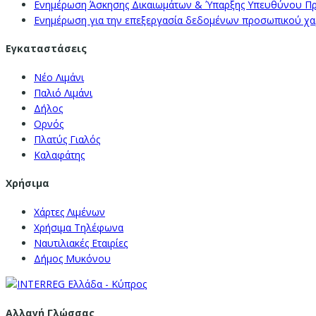
Ενημέρωση Άσκησης Δικαιωμάτων & Ύπαρξης Υπευθύνου Π
Ενημέρωση για την επεξεργασία δεδομένων προσωπικού χαρα
Εγκαταστάσεις
Νέο Λιμάνι
Παλιό Λιμάνι
Δήλος
Ορνός
Πλατύς Γιαλός
Καλαφάτης
Χρήσιμα
Χάρτες Λιμένων
Χρήσιμα Τηλέφωνα
Ναυτιλιακές Εταιρίες
Δήμος Μυκόνου
Αλλαγή Γλώσσας