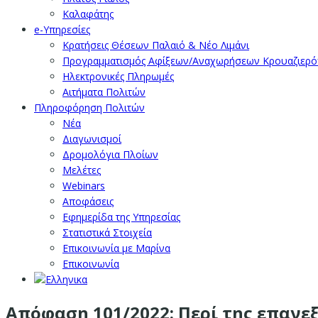
Καλαφάτης
e-Υπηρεσίες
Κρατήσεις Θέσεων Παλαιό & Νέο Λιμάνι
Προγραμματισμός Αφίξεων/Αναχωρήσεων Κρουαζιερ
Ηλεκτρονικές Πληρωμές
Αιτήματα Πολιτών
Πληροφόρηση Πολιτών
Νέα
Διαγωνισμοί
Δρομολόγια Πλοίων
Μελέτες
Webinars
Αποφάσεις
Εφημερίδα της Υπηρεσίας
Στατιστικά Στοιχεία
Επικοινωνία με Μαρίνα
Επικοινωνία
Απόφαση 101/2022: Περί της επαν