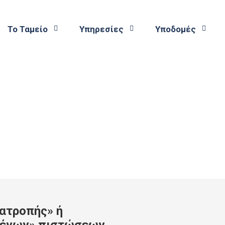
Το Ταμείο
Υπηρεσίες
Υποδομές
νατροπής» ή