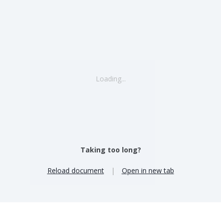
Loading...
Taking too long?
Reload document
|
Open in new tab