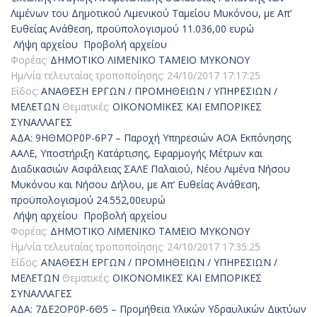
Λιμένων του Δημοτικού Λιμενικού Ταμείου Μυκόνου, με Απ’
Ευθείας Ανάθεση, προϋπολογισμού 11.036,00 ευρώ
Λήψη αρχείου
Προβολή αρχείου
Φορέας:
ΔΗΜΟΤΙΚΟ ΛΙΜΕΝΙΚΟ ΤΑΜΕΙΟ ΜΥΚΟΝΟΥ
Ημ/νία τελευταίας τροποποίησης:
24/10/2017 17:17:25
Είδος:
ΑΝΑΘΕΣΗ ΕΡΓΩΝ / ΠΡΟΜΗΘΕΙΩΝ / ΥΠΗΡΕΣΙΩΝ /
ΜΕΛΕΤΩΝ
Θεματικές:
ΟΙΚΟΝΟΜΙΚΕΣ ΚΑΙ ΕΜΠΟΡΙΚΕΣ
ΣΥΝΑΛΛΑΓΕΣ
ΑΔΑ: 9ΗΘΜΟΡ0Ρ-6Ρ7 – Παροχή Υπηρεσιών ΑΟΑ Εκπόνησης
ΑΑΛΕ, Υποστήριξη Κατάρτισης, Εφαρμογής Μέτρων και
Διαδικασιών Ασφάλειας ΣΑΛΕ Παλαιού, Νέου Λιμένα Νήσου
Μυκόνου και Νήσου Δήλου, με Απ’ Ευθείας Ανάθεση,
προϋπολογισμού 24.552,00ευρώ
Λήψη αρχείου
Προβολή αρχείου
Φορέας:
ΔΗΜΟΤΙΚΟ ΛΙΜΕΝΙΚΟ ΤΑΜΕΙΟ ΜΥΚΟΝΟΥ
Ημ/νία τελευταίας τροποποίησης:
24/10/2017 17:35:25
Είδος:
ΑΝΑΘΕΣΗ ΕΡΓΩΝ / ΠΡΟΜΗΘΕΙΩΝ / ΥΠΗΡΕΣΙΩΝ /
ΜΕΛΕΤΩΝ
Θεματικές:
ΟΙΚΟΝΟΜΙΚΕΣ ΚΑΙ ΕΜΠΟΡΙΚΕΣ
ΣΥΝΑΛΛΑΓΕΣ
ΑΔΑ: 7ΔΕ2ΟΡ0Ρ-6Θ5 – Προμήθεια Υλικών Υδραυλικών Δικτύων