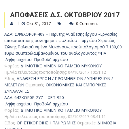
ΑΠΟΦΑΣΕΙΣ Δ.Σ. ΟΚΤΩΒΡΙΟΥ 2017
Οκτ 31, 2017
0 Comment
ΑΔΑ: ΩΦ8ΧΟΡ0Ρ-409 – Περί της Ανάθεσης έργου «Εργασίες
αποκατάστασης συντήρησης φυλακίου – αρχείου Χερσαίας
Ζώνης Παλαιού Λιμένα Μυκόνου», προϋπολογισμού 7.130,00
ευρώ συμπεριλαμβανομένου του αναλογούντος ΦΠΑ
Λήψη αρχείου
Προβολή αρχείου
Φορέας:
ΔΗΜΟΤΙΚΟ ΛΙΜΕΝΙΚΟ ΤΑΜΕΙΟ ΜΥΚΟΝΟΥ
Ημ/νία τελευταίας τροποποίησης:
04/10/2017 10:51:12
Είδος:
ΑΝΑΘΕΣΗ ΕΡΓΩΝ / ΠΡΟΜΗΘΕΙΩΝ / ΥΠΗΡΕΣΙΩΝ /
ΜΕΛΕΤΩΝ
Θεματικές:
ΟΙΚΟΝΟΜΙΚΕΣ ΚΑΙ ΕΜΠΟΡΙΚΕΣ
ΣΥΝΑΛΛΑΓΕΣ
ΑΔΑ: 642ΚΟΡ0Ρ-2ΥΖ – ΧΕΠ Β50
Λήψη αρχείου
Προβολή αρχείου
Φορέας:
ΔΗΜΟΤΙΚΟ ΛΙΜΕΝΙΚΟ ΤΑΜΕΙΟ ΜΥΚΟΝΟΥ
Ημ/νία τελευταίας τροποποίησης:
05/10/2017 08:41:11
Είδος:
ΟΡΙΣΤΙΚΟΠΟΙΗΣΗ ΠΛΗΡΩΜΗΣ
Θεματικές:
ΔΗΜΟΣΙΑ