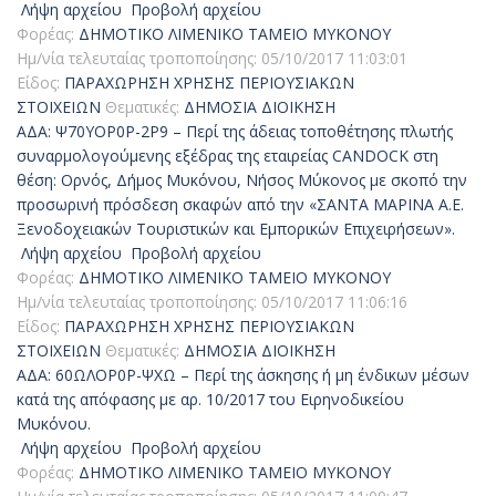
Λήψη αρχείου
Προβολή αρχείου
Φορέας:
ΔΗΜΟΤΙΚΟ ΛΙΜΕΝΙΚΟ ΤΑΜΕΙΟ ΜΥΚΟΝΟΥ
Ημ/νία τελευταίας τροποποίησης:
05/10/2017 11:03:01
Είδος:
ΠΑΡΑΧΩΡΗΣΗ ΧΡΗΣΗΣ ΠΕΡΙΟΥΣΙΑΚΩΝ
ΣΤΟΙΧΕΙΩΝ
Θεματικές:
ΔΗΜΟΣΙΑ ΔΙΟΙΚΗΣΗ
ΑΔΑ: Ψ70ΥΟΡ0Ρ-2Ρ9 – Περί της άδειας τοποθέτησης πλωτής
συναρμολογούμενης εξέδρας της εταιρείας CANDOCK στη
θέση: Ορνός, Δήμος Μυκόνου, Νήσος Μύκονος με σκοπό την
προσωρινή πρόσδεση σκαφών από την «ΣΑΝΤΑ ΜΑΡΙΝΑ Α.Ε.
Ξενοδοχειακών Τουριστικών και Εμπορικών Επιχειρήσεων».
Λήψη αρχείου
Προβολή αρχείου
Φορέας:
ΔΗΜΟΤΙΚΟ ΛΙΜΕΝΙΚΟ ΤΑΜΕΙΟ ΜΥΚΟΝΟΥ
Ημ/νία τελευταίας τροποποίησης:
05/10/2017 11:06:16
Είδος:
ΠΑΡΑΧΩΡΗΣΗ ΧΡΗΣΗΣ ΠΕΡΙΟΥΣΙΑΚΩΝ
ΣΤΟΙΧΕΙΩΝ
Θεματικές:
ΔΗΜΟΣΙΑ ΔΙΟΙΚΗΣΗ
ΑΔΑ: 60ΩΛΟΡ0Ρ-ΨΧΩ – Περί της άσκησης ή μη ένδικων μέσων
κατά της απόφασης με αρ. 10/2017 του Ειρηνοδικείου
Μυκόνου.
Λήψη αρχείου
Προβολή αρχείου
Φορέας:
ΔΗΜΟΤΙΚΟ ΛΙΜΕΝΙΚΟ ΤΑΜΕΙΟ ΜΥΚΟΝΟΥ