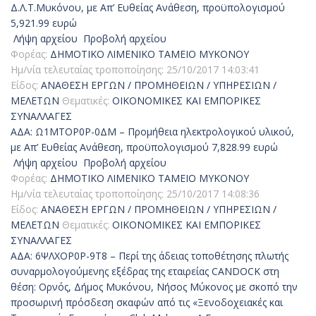
Δ.Λ.Τ.Μυκόνου, με Απ’ Ευθείας Ανάθεση, προϋπολογισμού
5,921.99 ευρώ
Λήψη αρχείου
Προβολή αρχείου
Φορέας:
ΔΗΜΟΤΙΚΟ ΛΙΜΕΝΙΚΟ ΤΑΜΕΙΟ ΜΥΚΟΝΟΥ
Ημ/νία τελευταίας τροποποίησης:
25/10/2017 14:03:41
Είδος:
ΑΝΑΘΕΣΗ ΕΡΓΩΝ / ΠΡΟΜΗΘΕΙΩΝ / ΥΠΗΡΕΣΙΩΝ /
ΜΕΛΕΤΩΝ
Θεματικές:
ΟΙΚΟΝΟΜΙΚΕΣ ΚΑΙ ΕΜΠΟΡΙΚΕΣ
ΣΥΝΑΛΛΑΓΕΣ
ΑΔΑ: Ω1ΜΤΟΡ0Ρ-0ΔΜ – Προμήθεια ηλεκτρολογικού υλικού,
με Απ’ Ευθείας Ανάθεση, προϋπολογισμού 7,828.99 ευρώ
Λήψη αρχείου
Προβολή αρχείου
Φορέας:
ΔΗΜΟΤΙΚΟ ΛΙΜΕΝΙΚΟ ΤΑΜΕΙΟ ΜΥΚΟΝΟΥ
Ημ/νία τελευταίας τροποποίησης:
25/10/2017 14:08:36
Είδος:
ΑΝΑΘΕΣΗ ΕΡΓΩΝ / ΠΡΟΜΗΘΕΙΩΝ / ΥΠΗΡΕΣΙΩΝ /
ΜΕΛΕΤΩΝ
Θεματικές:
ΟΙΚΟΝΟΜΙΚΕΣ ΚΑΙ ΕΜΠΟΡΙΚΕΣ
ΣΥΝΑΛΛΑΓΕΣ
ΑΔΑ: 6ΨΛΧΟΡ0Ρ-9Τ8 – Περί της άδειας τοποθέτησης πλωτής
συναρμολογούμενης εξέδρας της εταιρείας CANDOCK στη
θέση: Ορνός, Δήμος Μυκόνου, Νήσος Μύκονος με σκοπό την
προσωρινή πρόσδεση σκαφών από τις «Ξενοδοχειακές και