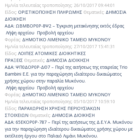
Ημ/νία τελευταίας τροποποίησης:
26/10/2017 09:44:01
Είδος:
ΟΡΙΣΤΙΚΟΠΟΙΗΣΗ ΠΛΗΡΩΜΗΣ
Θεματικές:
ΔΗΜΟΣΙΑ
ΔΙΟΙΚΗΣΗ
ΑΔΑ: ΩΒΜΒΟΡ0Ρ-8Ψ2 – Έγκριση μετακίνησης εκτός έδρας
Λήψη αρχείου
Προβολή αρχείου
Φορέας:
ΔΗΜΟΤΙΚΟ ΛΙΜΕΝΙΚΟ ΤΑΜΕΙΟ ΜΥΚΟΝΟΥ
Ημ/νία τελευταίας τροποποίησης:
27/10/2017 15:41:31
Είδος:
ΛΟΙΠΕΣ ΑΤΟΜΙΚΕΣ ΔΙΟΙΚΗΤΙΚΕΣ
ΠΡΑΞΕΙΣ
Θεματικές:
ΔΗΜΟΣΙΑ ΔΙΟΙΚΗΣΗ
ΑΔΑ: ΨΠ0ΔΟΡ0Ρ-ΔΘ7 – Περί της αιτήσεως της εταιρείας Trio
Bambini E.E. για την παραχώρηση ιδιαίτερου δικαιώματος
χρήσης χώρου στην παραλία Μυκόνου.
Λήψη αρχείου
Προβολή αρχείου
Φορέας:
ΔΗΜΟΤΙΚΟ ΛΙΜΕΝΙΚΟ ΤΑΜΕΙΟ ΜΥΚΟΝΟΥ
Ημ/νία τελευταίας τροποποίησης:
05/10/2017 10:59:10
Είδος:
ΠΑΡΑΧΩΡΗΣΗ ΧΡΗΣΗΣ ΠΕΡΙΟΥΣΙΑΚΩΝ
ΣΤΟΙΧΕΙΩΝ
Θεματικές:
ΔΗΜΟΣΙΑ ΔΙΟΙΚΗΣΗ
ΑΔΑ: 65ΕΚΟΡ0Ρ-787 – Περί της αιτήσεως της Δ.Ε.Υ.Α. Μυκόνου
για την παραχώρηση ιδιαίτερου δικαιώματος χρήσης χώρου με
εκτέλεση έργου στο Παλαιό Λιμάνι Μυκόνου.