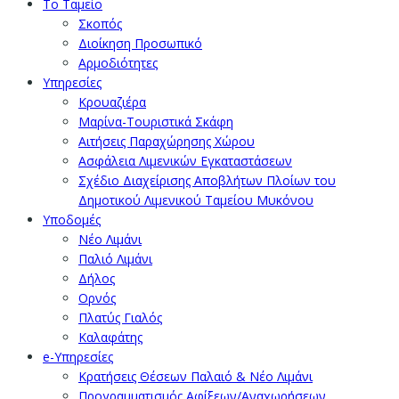
Το Ταμείο
Σκοπός
Διοίκηση Προσωπικό
Αρμοδιότητες
Υπηρεσίες
Κρουαζιέρα
Μαρίνα-Τουριστικά Σκάφη
Αιτήσεις Παραχώρησης Χώρου
Ασφάλεια Λιμενικών Εγκαταστάσεων
Σχέδιο Διαχείρισης Αποβλήτων Πλοίων του
Δημοτικού Λιμενικού Ταμείου Μυκόνου
Υποδομές
Νέο Λιμάνι
Παλιό Λιμάνι
Δήλος
Ορνός
Πλατύς Γιαλός
Καλαφάτης
e-Υπηρεσίες
Κρατήσεις Θέσεων Παλαιό & Νέο Λιμάνι
Προγραμματισμός Αφίξεων/Αναχωρήσεων