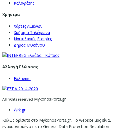
Καλαφάτης
Χρήσιμα
Χάρτες Λιμένων
Χρήσιμα Τηλέφωνα
Ναυτιλιακές Εταιρίες
Δήμος Μυκόνου
Αλλαγή Γλώσσας
Ελληνικα
MykonosPorts.gr
All rights reserved
Wrk.gr
Καλως ορίσατε στο MykonosPorts.gr. Το website μας είναι
εναρμονισμένο με το General Data Protection Regulation