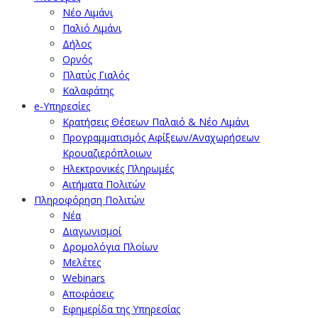
Νέο Λιμάνι
Παλιό Λιμάνι
Δήλος
Ορνός
Πλατύς Γιαλός
Καλαφάτης
e-Υπηρεσίες
Κρατήσεις Θέσεων Παλαιό & Νέο Λιμάνι
Προγραμματισμός Αφίξεων/Αναχωρήσεων
Κρουαζιερόπλοιων
Ηλεκτρονικές Πληρωμές
Αιτήματα Πολιτών
Πληροφόρηση Πολιτών
Νέα
Διαγωνισμοί
Δρομολόγια Πλοίων
Μελέτες
Webinars
Αποφάσεις
Εφημερίδα της Υπηρεσίας