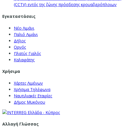
(CCTV) εντός της ζώνης πρόσδεσης κρουαζιερόπλοιων
Εγκαταστάσεις
Νέο Λιμάνι
Παλιό Λιμάνι
Δήλος
Ορνός
Πλατύς Γιαλός
Καλαφάτης
Χρήσιμα
Χάρτες Λιμένων
Χρήσιμα Τηλέφωνα
Ναυτιλιακές Εταιρίες
Δήμος Μυκόνου
Αλλαγή Γλώσσας