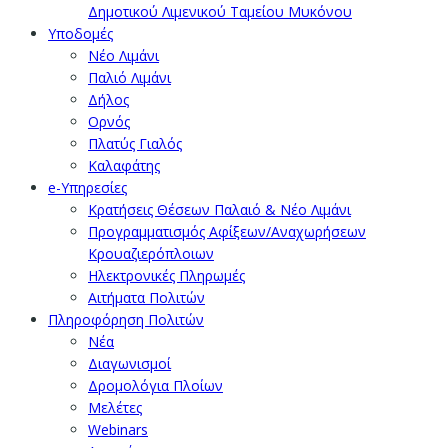
Δημοτικού Λιμενικού Ταμείου Μυκόνου
Υποδομές
Νέο Λιμάνι
Παλιό Λιμάνι
Δήλος
Ορνός
Πλατύς Γιαλός
Καλαφάτης
e-Υπηρεσίες
Κρατήσεις Θέσεων Παλαιό & Νέο Λιμάνι
Προγραμματισμός Αφίξεων/Αναχωρήσεων
Κρουαζιερόπλοιων
Ηλεκτρονικές Πληρωμές
Αιτήματα Πολιτών
Πληροφόρηση Πολιτών
Νέα
Διαγωνισμοί
Δρομολόγια Πλοίων
Μελέτες
Webinars