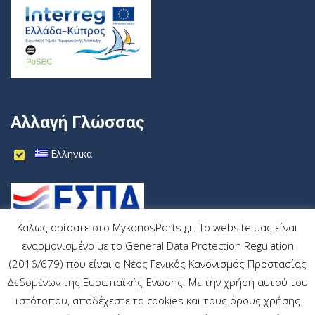
Αλλαγή Γλώσσας
Ελληνικα
Καλως ορίσατε στο MykonosPorts.gr. Το website μας είναι
εναρμονισμένο με το General Data Protection Regulation
(2016/679) που είναι ο Νέος Γενικός Κανονισμός Προστασίας
Δεδομένων της Ευρωπαϊκής Ένωσης. Με την χρήση αυτού του
ιστότοπου, αποδέχεστε τα cookies και τους όρους χρήσης