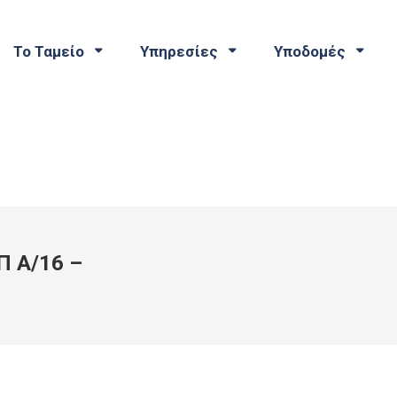
Το Ταμείο
Υπηρεσίες
Υποδομές
Π Α/16 –