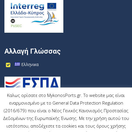
Αλλαγή Γλώσσας
Ελληνικα
Καλως ορίσατε στο MykonosPorts.gr. Το website μας είναι
εναρμονισμένο με το General Data Protection Regulation
(2016/679) που είναι ο Νέος Γενικός Κανονισμός Προστασίας
Δεδομένων της Ευρωπαϊκής Ένωσης. Με την χρήση αυτού του
ιστότοπου, αποδέχεστε τα cookies και τους όρους χρήσης