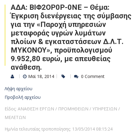
ΑΔΑ: ΒΙΦ2ΟΡ0Ρ-0ΝΕ – Θέμα:
Έγκριση διενέργειας της σύμβασης
για την «Παροχή υπηρεσιών
μεταφοράς υγρών λυμάτων
πλοίων & εγκαταστάσεων Δ.Λ.Τ.
ΜΥΚΟΝΟΥ», προϋπολογισμού
9.952,80 ευρώ, με απευθείας
ανάθεση.
Μαϊ 18, 2014
0 Comment
Λήψη αρχείου
Προβολή αρχείου
Είδος: ΑΝΑΘΕΣΗ ΕΡΓΩΝ / ΠΡΟΜΗΘΕΙΩΝ / ΥΠΗΡΕΣΙΩΝ /
ΜΕΛΕΤΩΝ
Ημ/νία τελευταίας τροποποίησης: 13/05/2014 08:15:24