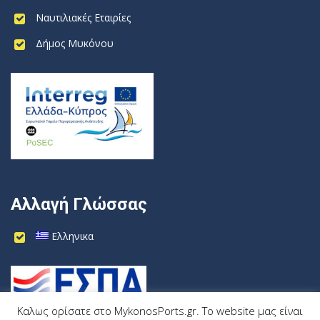
Ναυτιλιακές Εταιρίες
Δήμος Μυκόνου
Αλλαγή Γλώσσας
Ελληνικα
Καλως ορίσατε στο MykonosPorts.gr. Το website μας είναι