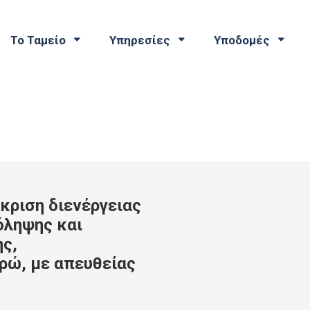
Το Ταμείο
Υπηρεσίες
Υποδομές
κριση διενέργειας
όληψης και
ς,
ρώ, με απευθείας