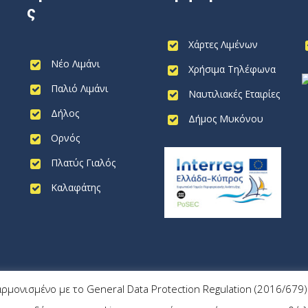
ς
Χάρτες Λιμένων
Νέο Λιμάνι
Χρήσιμα Τηλέφωνα
Παλιό Λιμάνι
Ναυτιλιακές Εταιρίες
Δήλος
Δήμος Μυκόνου
Ορνός
Πλατύς Γιαλός
Καλαφάτης
αρμονισμένο με το General Data Protection Regulation (2016/67