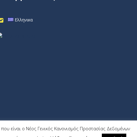
Ελληνικα
9) που είναι ο Νέος Γενικός Κανονισμός Προστασίας Δεδομένων
Wrk.gr