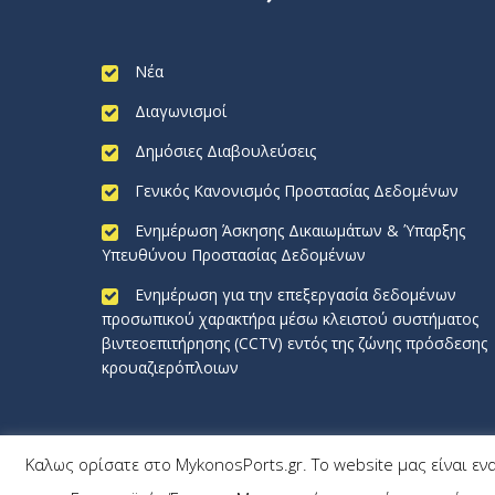
Νέα
Διαγωνισμοί
Δημόσιες Διαβουλεύσεις
Γενικός Κανονισμός Προστασίας Δεδομένων
Ενημέρωση Άσκησης Δικαιωμάτων & Ύπαρξης
Υπευθύνου Προστασίας Δεδομένων
Ενημέρωση για την επεξεργασία δεδομένων
προσωπικού χαρακτήρα μέσω κλειστού συστήματος
βιντεοεπιτήρησης (CCTV) εντός της ζώνης πρόσδεσης
κρουαζιερόπλοιων
Καλως ορίσατε στο MykonosPorts.gr. Το website μας είναι εν
MykonosPorts.gr