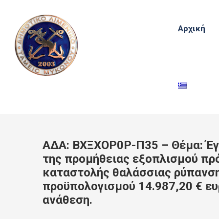
Αρχική
ΑΔΑ: ΒΧΞΧΟΡ0Ρ-Π35 – Θέμα: Έγ
της προμήθειας εξοπλισμού πρ
καταστολής θαλάσσιας ρύπανση
προϋπολογισμού 14.987,20 € ευ
ανάθεση.