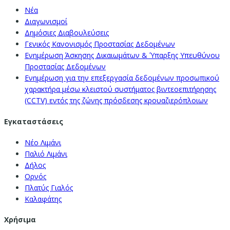
Νέα
Διαγωνισμοί
Δημόσιες Διαβουλεύσεις
Γενικός Κανονισμός Προστασίας Δεδομένων
Ενημέρωση Άσκησης Δικαιωμάτων & Ύπαρξης Υπευθύνου
Προστασίας Δεδομένων
Ενημέρωση για την επεξεργασία δεδομένων προσωπικού
χαρακτήρα μέσω κλειστού συστήματος βιντεοεπιτήρησης
(CCTV) εντός της ζώνης πρόσδεσης κρουαζιερόπλοιων
Εγκαταστάσεις
Νέο Λιμάνι
Παλιό Λιμάνι
Δήλος
Ορνός
Πλατύς Γιαλός
Καλαφάτης
Χρήσιμα