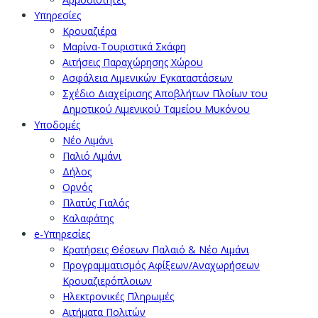
Υπηρεσίες
Κρουαζιέρα
Μαρίνα-Τουριστικά Σκάφη
Αιτήσεις Παραχώρησης Χώρου
Ασφάλεια Λιμενικών Εγκαταστάσεων
Σχέδιο Διαχείρισης Αποβλήτων Πλοίων του
Δημοτικού Λιμενικού Ταμείου Μυκόνου
Υποδομές
Νέο Λιμάνι
Παλιό Λιμάνι
Δήλος
Ορνός
Πλατύς Γιαλός
Καλαφάτης
e-Υπηρεσίες
Κρατήσεις Θέσεων Παλαιό & Νέο Λιμάνι
Προγραμματισμός Αφίξεων/Αναχωρήσεων
Κρουαζιερόπλοιων
Ηλεκτρονικές Πληρωμές
Αιτήματα Πολιτών