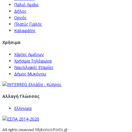
Παλιό Λιμάνι
Δήλος
Ορνός
Πλατύς Γιαλός
Καλαφάτης
Χρήσιμα
Χάρτες Λιμένων
Χρήσιμα Τηλέφωνα
Ναυτιλιακές Εταιρίες
Δήμος Μυκόνου
Αλλαγή Γλώσσας
Ελληνικα
MykonosPorts.gr
All rights reserved