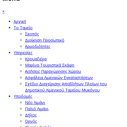
×
Αρχική
Το Ταμείο
Σκοπός
Διοίκηση Προσωπικό
Αρμοδιότητες
Υπηρεσίες
Κρουαζιέρα
Μαρίνα-Τουριστικά Σκάφη
Αιτήσεις Παραχώρησης Χώρου
Ασφάλεια Λιμενικών Εγκαταστάσεων
Σχέδιο Διαχείρισης Αποβλήτων Πλοίων του
Δημοτικού Λιμενικού Ταμείου Μυκόνου
Υποδομές
Νέο Λιμάνι
Παλιό Λιμάνι
Δήλος
Ορνός