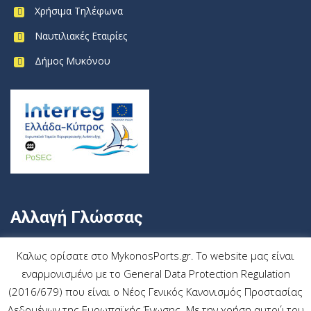
Χρήσιμα Τηλέφωνα
Ναυτιλιακές Εταιρίες
Δήμος Μυκόνου
Αλλαγή Γλώσσας
Ελληνικα
Καλως ορίσατε στο MykonosPorts.gr. Το website μας είναι
εναρμονισμένο με το General Data Protection Regulation
(2016/679) που είναι ο Νέος Γενικός Κανονισμός Προστασίας
Δεδομένων της Ευρωπαϊκής Ένωσης. Με την χρήση αυτού του