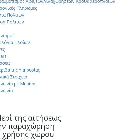
ραμματισμός Αφίξεων/Αναχωρήσεων Κρουαζιερόπλοιων
ρονικές Πληρωμές
ατα Πολιτών
ση Πολιτών
νισμοί
ολόγια Πλοίων
ες
ars
άσεις
ρίδα της Υπηρεσίας
στικά Στοιχεία
ινωνία με Μαρίνα
ινωνία
ερί της αιτήσεως
την παραχώρηση
ς χρήσης χώρου