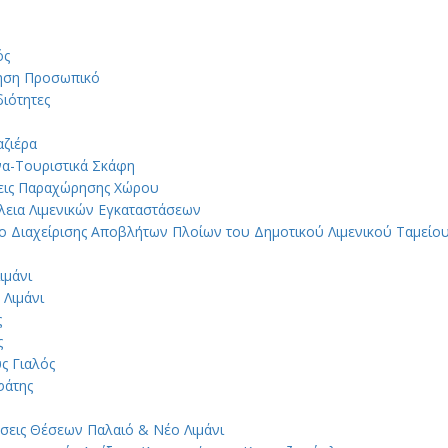
ός
ηση Προσωπικό
ιότητες
ζιέρα
α-Τουριστικά Σκάφη
εις Παραχώρησης Χώρου
εια Λιμενικών Εγκαταστάσεων
ο Διαχείρισης Αποβλήτων Πλοίων του Δημοτικού Λιμενικού Ταμεί
ιμάνι
 Λιμάνι
ς
ς
ς Γιαλός
φάτης
σεις Θέσεων Παλαιό & Νέο Λιμάνι