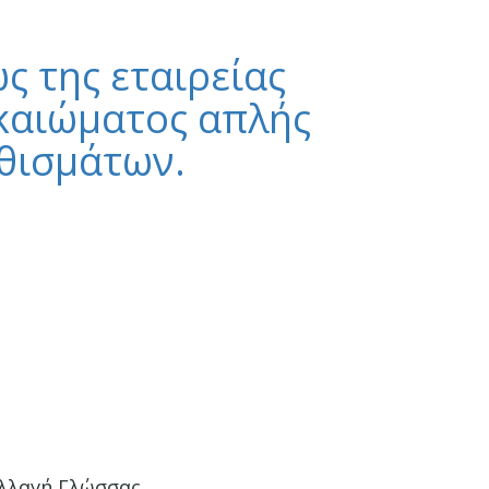
ς της εταιρείας
καιώματος απλής
θισμάτων.
λλαγή Γλώσσας