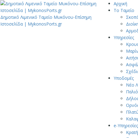
Αρχική
Το Ταμείο
Δημοτικό Λιμενικό Ταμείο Μυκόνου-Επίσημη
Σκοπ
Ιστοσελίδα | MykonosPorts.gr
Διοίκ
Αρμοδ
Υπηρεσίες
Κρουα
Μαρίν
Αιτήσ
Ασφάλ
Σχέδι
Υποδομές
Νέο Λ
Παλιό
Δήλο
Ορνό
Πλατύ
Καλα
e-Υπηρεσίες
Κρατή