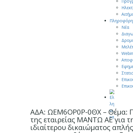
Προγ
Ηλεκτ
Αιτήμ
Πληροφόρη
Νέα
Διαγω
Δρομ
Μελέτ
Webin
Αποφ
Εφημε
Στατι
Επικο
Επικο
ΑΔΑ: ΩΕΜ6ΟΡ0Ρ-0ΘΧ – Θέμα: Π
της εταιρείας ΜΑΝΤΩ ΑΕ για 
ιδιαίτερου δικαιώματος απλή