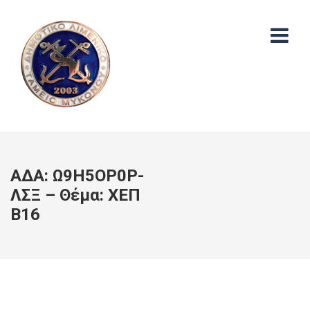
ΑΔΑ: Ω9Η5ΟΡ0Ρ-
ΛΣΞ – Θέμα: ΧΕΠ
Β16