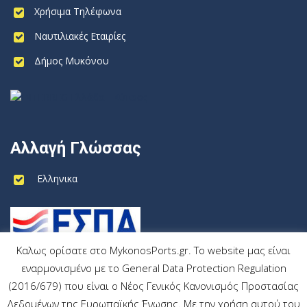
Χρήσιμα Τηλέφωνα
Ναυτιλιακές Εταιρίες
Δήμος Μυκόνου
Αλλαγή Γλώσσας
Ελληνικα
Καλως ορίσατε στο MykonosPorts.gr. Το website μας είναι
εναρμονισμένο με το General Data Protection Regulation
(2016/679) που είναι ο Νέος Γενικός Κανονισμός Προστασίας
Δεδομένων της Ευρωπαϊκής Ένωσης. Με την χρήση αυτού του