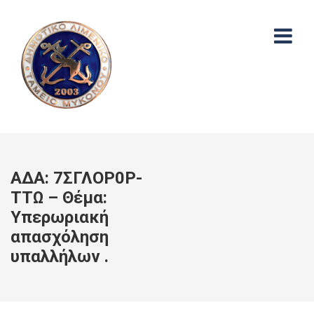
ΑΔΑ: 7ΣΓΛΟΡ0Ρ-
ΤΤΩ – Θέμα:
Υπερωριακή
απασχόληση
υπαλλήλων .