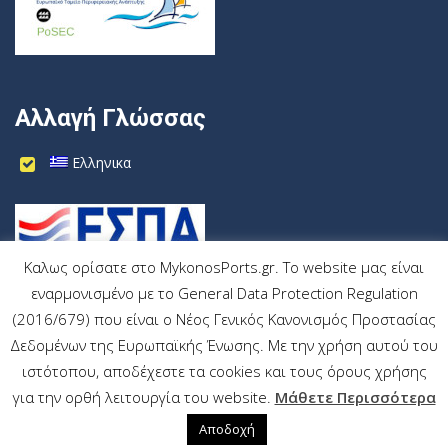
Αλλαγή Γλώσσας
Ελληνικα
Καλως ορίσατε στο MykonosPorts.gr. Το website μας είναι
εναρμονισμένο με το General Data Protection Regulation
(2016/679) που είναι ο Νέος Γενικός Κανονισμός Προστασίας
Δεδομένων της Ευρωπαϊκής Ένωσης. Με την χρήση αυτού του
ιστότοπου, αποδέχεστε τα cookies και τους όρους χρήσης
MykonosPorts.gr
All rights reserved
για την ορθή λειτουργία του website.
Μάθετε Περισσότερα
Wrk.gr
Αποδοχή