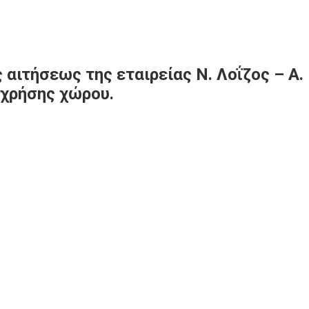
ιτήσεως της εταιρείας Ν. Λοΐζος – Α. Β
 χρήσης χώρου.