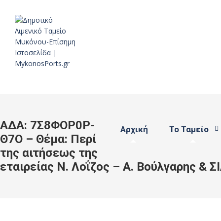
ΑΔΑ: 7Σ8ΦΟΡ0Ρ-
Αρχική
Το Ταμείο
Θ7Ο – Θέμα: Περί
της αιτήσεως της
εταιρείας Ν. Λοΐζος – Α. Βούλγαρης & 