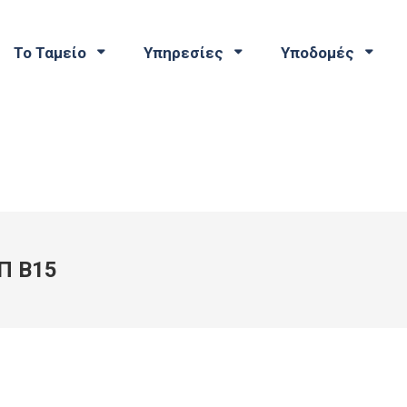
Το Ταμείο
Υπηρεσίες
Υποδομές
Π Β15