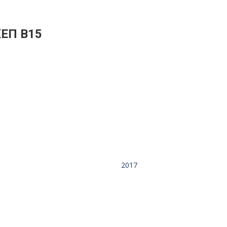
ΧΕΠ Β15
2017