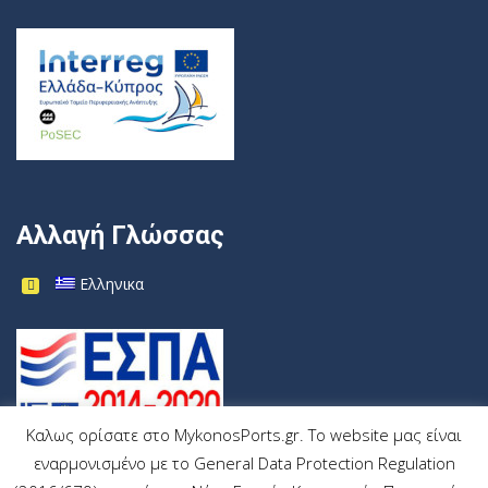
Αλλαγή Γλώσσας
Ελληνικα
Καλως ορίσατε στο MykonosPorts.gr. Το website μας είναι
εναρμονισμένο με το General Data Protection Regulation