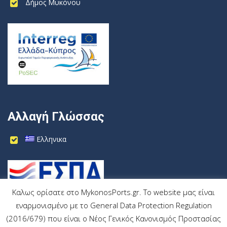
Δήμος Μυκόνου
Αλλαγή Γλώσσας
Ελληνικα
Καλως ορίσατε στο MykonosPorts.gr. Το website μας είναι
εναρμονισμένο με το General Data Protection Regulation
(2016/679) που είναι ο Νέος Γενικός Κανονισμός Προστασίας