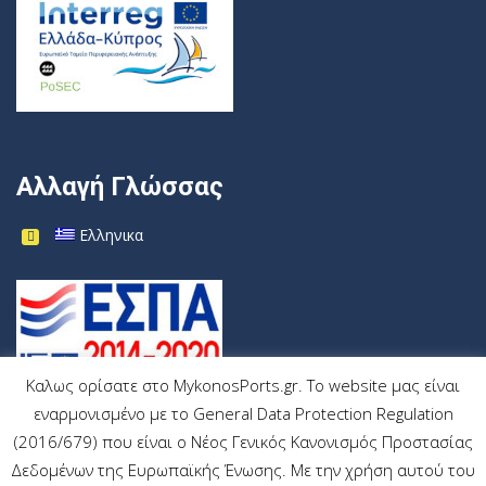
Αλλαγή Γλώσσας
Ελληνικα
Καλως ορίσατε στο MykonosPorts.gr. Το website μας είναι
εναρμονισμένο με το General Data Protection Regulation
(2016/679) που είναι ο Νέος Γενικός Κανονισμός Προστασίας
Δεδομένων της Ευρωπαϊκής Ένωσης. Με την χρήση αυτού του