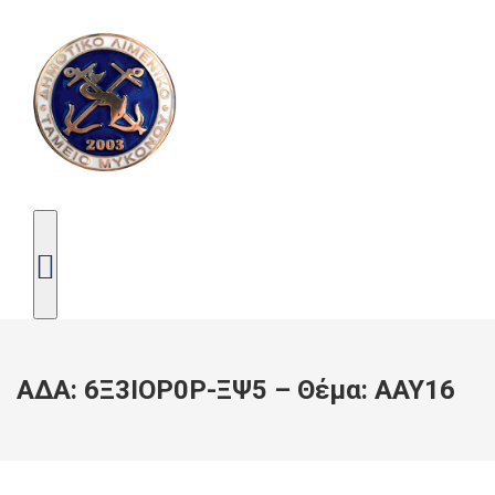
ΑΔΑ: 6Ξ3ΙΟΡ0Ρ-ΞΨ5 – Θέμα: ΑΑΥ16