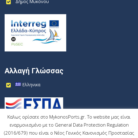
Δήμος Μυκόνου
Αλλαγή Γλώσσας
Ελληνικα
Καλως ορίσατε στο MykonosPorts.gr. Το website μας είναι
εναρμονισμένο με το General Data Protection Regulation
(2016/679) που είναι ο Νέος Γενικός Κανονισμός Προστασίας