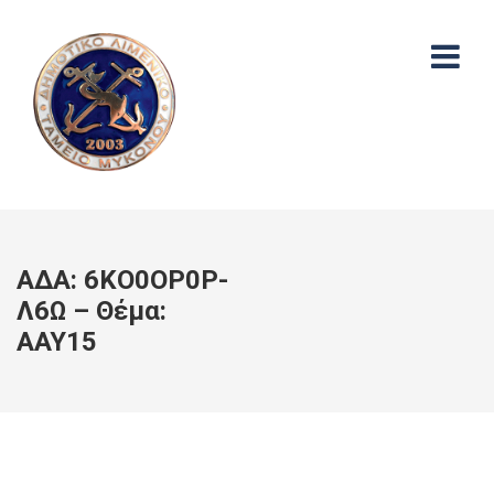
ΑΔΑ: 6ΚΟ0ΟΡ0Ρ-
Λ6Ω – Θέμα:
ΑΑΥ15