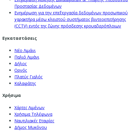
Προστασίας Δεδομένων
Ενημέρωση για την επεξεργασία δεδομένων προσωπικού
χαρακτήρα μέσω κλειστού συστήματος βιντεοεπιτήρησης
(CCTV) εντός της ζώνης πρόσδεσης κρουαζιερόπλοιων
Εγκαταστάσεις
Νέο Λιμάνι
Παλιό Λιμάνι
Δήλος
Ορνός
Πλατύς Γιαλός
Καλαφάτης
Χρήσιμα
Χάρτες Λιμένων
Χρήσιμα Τηλέφωνα
Ναυτιλιακές Εταιρίες
Δήμος Μυκόνου