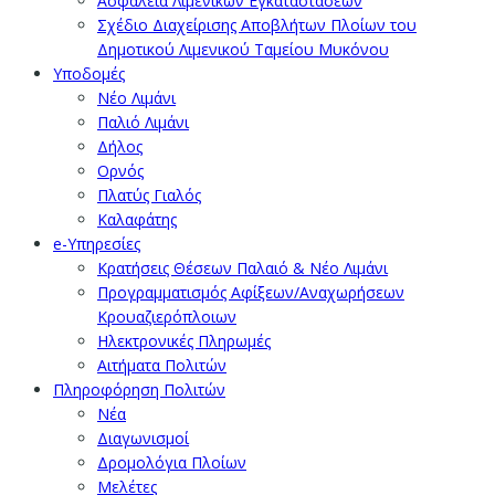
Ασφάλεια Λιμενικών Εγκαταστάσεων
Σχέδιο Διαχείρισης Αποβλήτων Πλοίων του
Δημοτικού Λιμενικού Ταμείου Μυκόνου
Υποδομές
Νέο Λιμάνι
Παλιό Λιμάνι
Δήλος
Ορνός
Πλατύς Γιαλός
Καλαφάτης
e-Υπηρεσίες
Κρατήσεις Θέσεων Παλαιό & Νέο Λιμάνι
Προγραμματισμός Αφίξεων/Αναχωρήσεων
Κρουαζιερόπλοιων
Ηλεκτρονικές Πληρωμές
Αιτήματα Πολιτών
Πληροφόρηση Πολιτών
Νέα
Διαγωνισμοί
Δρομολόγια Πλοίων
Μελέτες