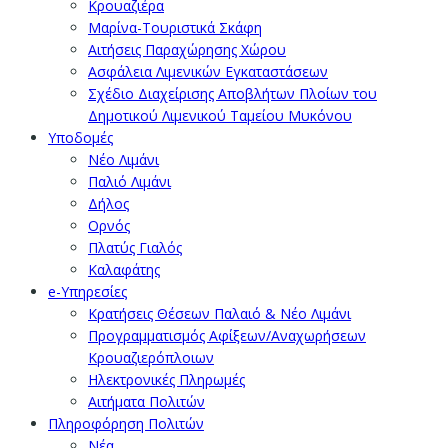
Κρουαζιέρα
Μαρίνα-Τουριστικά Σκάφη
Αιτήσεις Παραχώρησης Χώρου
Ασφάλεια Λιμενικών Εγκαταστάσεων
Σχέδιο Διαχείρισης Αποβλήτων Πλοίων του
Δημοτικού Λιμενικού Ταμείου Μυκόνου
Υποδομές
Νέο Λιμάνι
Παλιό Λιμάνι
Δήλος
Ορνός
Πλατύς Γιαλός
Καλαφάτης
e-Υπηρεσίες
Κρατήσεις Θέσεων Παλαιό & Νέο Λιμάνι
Προγραμματισμός Αφίξεων/Αναχωρήσεων
Κρουαζιερόπλοιων
Ηλεκτρονικές Πληρωμές
Αιτήματα Πολιτών
Πληροφόρηση Πολιτών
Νέα