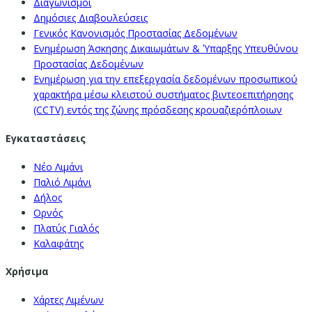
Διαγωνισμοί
Δημόσιες Διαβουλεύσεις
Γενικός Κανονισμός Προστασίας Δεδομένων
Ενημέρωση Άσκησης Δικαιωμάτων & Ύπαρξης Υπευθύνου
Προστασίας Δεδομένων
Ενημέρωση για την επεξεργασία δεδομένων προσωπικού
χαρακτήρα μέσω κλειστού συστήματος βιντεοεπιτήρησης
(CCTV) εντός της ζώνης πρόσδεσης κρουαζιερόπλοιων
Εγκαταστάσεις
Νέο Λιμάνι
Παλιό Λιμάνι
Δήλος
Ορνός
Πλατύς Γιαλός
Καλαφάτης
Χρήσιμα
Χάρτες Λιμένων