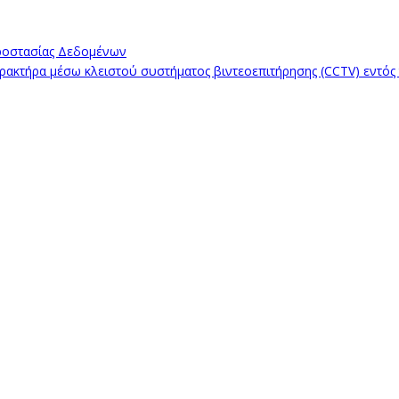
ροστασίας Δεδομένων
κτήρα μέσω κλειστού συστήματος βιντεοεπιτήρησης (CCTV) εντός