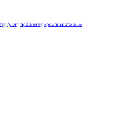
 της ζώνης πρόσδεσης κρουαζιερόπλοιων