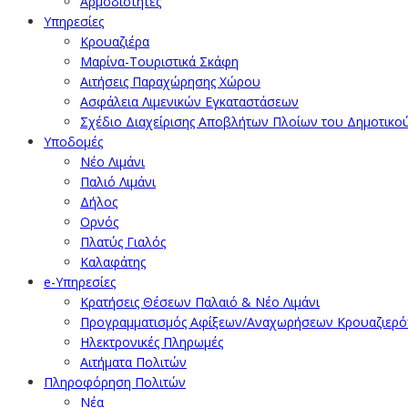
Αρμοδιότητες
Υπηρεσίες
Κρουαζιέρα
Μαρίνα-Τουριστικά Σκάφη
Αιτήσεις Παραχώρησης Χώρου
Ασφάλεια Λιμενικών Εγκαταστάσεων
Σχέδιο Διαχείρισης Αποβλήτων Πλοίων του Δημοτικο
Υποδομές
Νέο Λιμάνι
Παλιό Λιμάνι
Δήλος
Ορνός
Πλατύς Γιαλός
Καλαφάτης
e-Υπηρεσίες
Κρατήσεις Θέσεων Παλαιό & Νέο Λιμάνι
Προγραμματισμός Αφίξεων/Αναχωρήσεων Κρουαζιερ
Ηλεκτρονικές Πληρωμές
Αιτήματα Πολιτών
Πληροφόρηση Πολιτών
Νέα