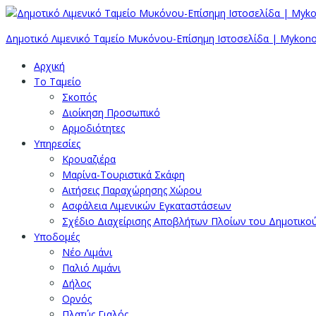
Δημοτικό Λιμενικό Ταμείο Μυκόνου-Επίσημη Ιστοσελίδα | Mykono
Αρχική
Το Ταμείο
Σκοπός
Διοίκηση Προσωπικό
Αρμοδιότητες
Υπηρεσίες
Κρουαζιέρα
Μαρίνα-Τουριστικά Σκάφη
Αιτήσεις Παραχώρησης Χώρου
Ασφάλεια Λιμενικών Εγκαταστάσεων
Σχέδιο Διαχείρισης Αποβλήτων Πλοίων του Δημοτικο
Υποδομές
Νέο Λιμάνι
Παλιό Λιμάνι
Δήλος
Ορνός
Πλατύς Γιαλός