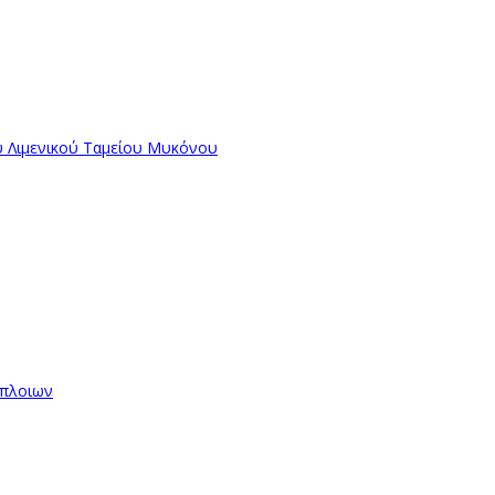
ύ Λιμενικού Ταμείου Μυκόνου
όπλοιων