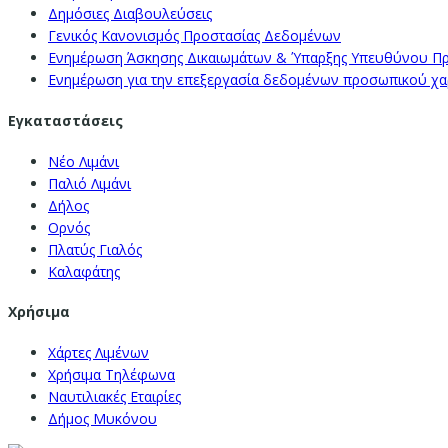
Δημόσιες Διαβουλεύσεις
Γενικός Κανονισμός Προστασίας Δεδομένων
Ενημέρωση Άσκησης Δικαιωμάτων & Ύπαρξης Υπευθύνου Π
Ενημέρωση για την επεξεργασία δεδομένων προσωπικού χαρα
Εγκαταστάσεις
Νέο Λιμάνι
Παλιό Λιμάνι
Δήλος
Ορνός
Πλατύς Γιαλός
Καλαφάτης
Χρήσιμα
Χάρτες Λιμένων
Χρήσιμα Τηλέφωνα
Ναυτιλιακές Εταιρίες
Δήμος Μυκόνου