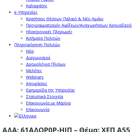
Καλαφάτης
e-Υπηρεσίες
Κρατήσεις Θέσεων Παλαιό & Νέο Λιμάνι
Προγραμματισμός Αφίξεων/Αναχωρήσεων Κρουαζιερ
Ηλεκτρονικές Πληρωμές
Αιτήματα Πολιτών
Πληροφόρηση Πολιτών
Νέα
Διαγωνισμοί
Δρομολόγια Πλοίων
Μελέτες
Webinars
Αποφάσεις
Εφημερίδα της Υπηρεσίας
Στατιστικά Στοιχεία
Επικοινωνία με Μαρίνα
Επικοινωνία
ΑΔΑ: 61ΑΔΟΡ0Ρ-ΗΙΠ – Θέμα: ΧΕΠ Α55