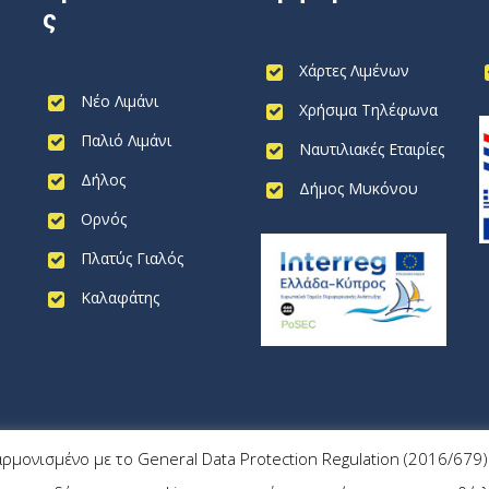
ς
Χάρτες Λιμένων
Νέο Λιμάνι
Χρήσιμα Τηλέφωνα
Παλιό Λιμάνι
Ναυτιλιακές Εταιρίες
Δήλος
Δήμος Μυκόνου
Ορνός
Πλατύς Γιαλός
Καλαφάτης
αρμονισμένο με το General Data Protection Regulation (2016/67