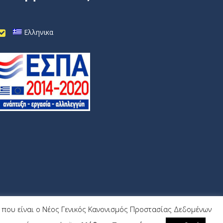
Ελληνικα
9) που είναι ο Νέος Γενικός Κανονισμός Προστασίας Δεδομένων
Wrk.gr