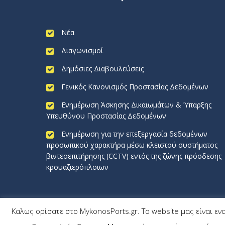
Νέα
Διαγωνισμοί
Δημόσιες Διαβουλεύσεις
Γενικός Κανονισμός Προστασίας Δεδομένων
Ενημέρωση Άσκησης Δικαιωμάτων & Ύπαρξης
Υπευθύνου Προστασίας Δεδομένων
Ενημέρωση για την επεξεργασία δεδομένων
προσωπικού χαρακτήρα μέσω κλειστού συστήματος
βιντεοεπιτήρησης (CCTV) εντός της ζώνης πρόσδεσης
κρουαζιερόπλοιων
Καλως ορίσατε στο MykonosPorts.gr. Το website μας είναι εν
MykonosPorts.gr