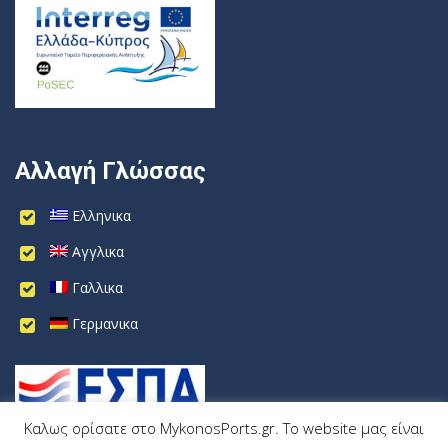
Αλλαγή Γλώσσας
Ελληνικα
Αγγλικα
Γαλλικα
Γερμανικα
Καλως ορίσατε στο MykonosPorts.gr. Το website μας είναι