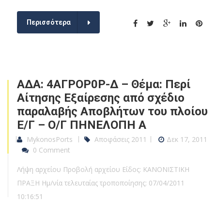
Περισσότερα
ΑΔΑ: 4ΑΓΡΟΡ0Ρ-Δ – Θέμα: Περί
Αίτησης Εξαίρεσης από σχέδιο
παραλαβής Αποβλήτων του πλοίου
Ε/Γ – Ο/Γ ΠΗΝΕΛΟΠΗ Α
MykonosPorts
Αποφάσεις 2011
Δεκ 17, 2011
0 Comment
Λήψη αρχείου Προβολή αρχείου Είδος: ΚΑΝΟΝΙΣΤΙΚΗ
ΠΡΑΞΗ Ημ/νία τελευταίας τροποποίησης: 07/04/2011
10:16:51