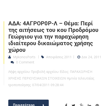
ΑΔΑ: 4ΑΓΡΟΡ0Ρ-Λ – Θέμα: Περί
της αιτήσεως του κου Προδρόμου
Γεώργιου για την παραχώρηση
ιδιαίτερου δικαιώματος χρήσης
χώρου
MykonosPorts
Αποφάσεις 2011
Δεκ 24, 2011
0 Comment
Λήψη αρχείου Προβολή αρχείου Είδος: ΠΑΡΑΧΩΡΗΣΗ
ΧΡΗΣΗΣ ΠΕΡΙΟΥΣΙΑΚΩΝ ΣΤΟΙΧΕΙΩΝ Ημ/νία τελευταίας
τροποποίησης: 07/04/2011 09:28:44
Περισσότερα