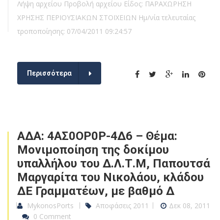
Λήψη αρχείου Προβολή αρχείου Είδος: ΠΑΡΑΧΩΡΗΣΗ
ΧΡΗΣΗΣ ΠΕΡΙΟΥΣΙΑΚΩΝ ΣΤΟΙΧΕΙΩΝ Ημ/νία τελευταίας
τροποποίησης: 07/04/2011 09:24:57
Περισσότερα
ΑΔΑ: 4ΑΣ0ΟΡ0Ρ-4Δ6 – Θέμα:
Μονιμοποίηση της δοκίμου
υπαλλήλου του Δ.Λ.Τ.Μ, Παπουτσά
Μαργαρίτα του Νικολάου, κλάδου
ΔΕ Γραμματέων, με βαθμό Δ
MykonosPorts
Αποφάσεις 2011
Δεκ 08, 2011
0 Comment