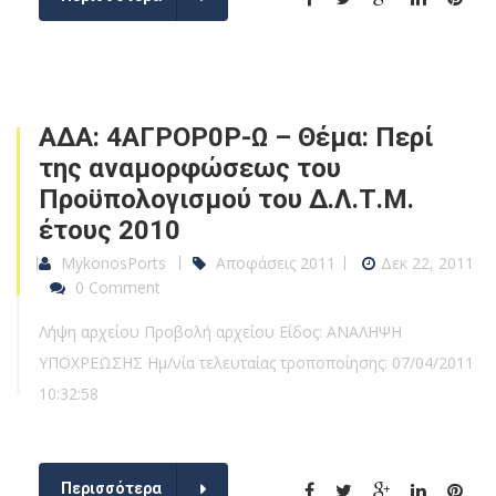
ΑΔΑ: 4ΑΓΡΟΡ0Ρ-Ω – Θέμα: Περί
της αναμορφώσεως του
Προϋπολογισμού του Δ.Λ.Τ.Μ.
έτους 2010
MykonosPorts
Αποφάσεις 2011
Δεκ 22, 2011
0 Comment
Λήψη αρχείου Προβολή αρχείου Είδος: ΑΝΑΛΗΨΗ
ΥΠΟΧΡΕΩΣΗΣ Ημ/νία τελευταίας τροποποίησης: 07/04/2011
10:32:58
Περισσότερα