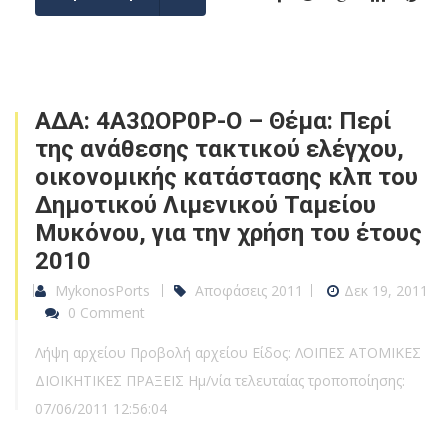
ΑΔΑ: 4Α3ΩΟΡ0Ρ-Ο – Θέμα: Περί
της ανάθεσης τακτικού ελέγχου,
οικονομικής κατάστασης κλπ του
Δημοτικού Λιμενικού Ταμείου
Μυκόνου, για την χρήση του έτους
2010
MykonosPorts
Αποφάσεις 2011
Δεκ 19, 2011
0 Comment
Λήψη αρχείου Προβολή αρχείου Είδος: ΛΟΙΠΕΣ ΑΤΟΜΙΚΕΣ
ΔΙΟΙΚΗΤΙΚΕΣ ΠΡΑΞΕΙΣ Ημ/νία τελευταίας τροποποίησης:
07/06/2011 12:56:04