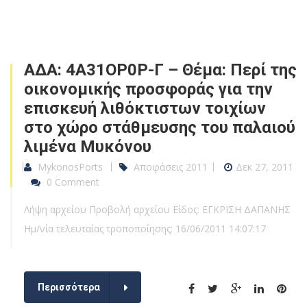
ΑΔΑ: 4Α31ΟΡ0Ρ-Γ – Θέμα: Περί της
οικονομικής προσφοράς για την
επισκευή λιθόκτιστων τοιχίων
στο χώρο στάθμευσης του παλαιού
λιμένα Μυκόνου
MykonosPorts
Αποφάσεις 2011
Δεκ 27, 2011
0 Comment
Λήψη αρχείου Προβολή αρχείου Είδος: ΕΓΚΡΙΣΗ ΔΑΠΑΝΗΣ
Ημ/νία τελευταίας τροποποίησης: 16/06/2011 14:07:17
Περισσότερα