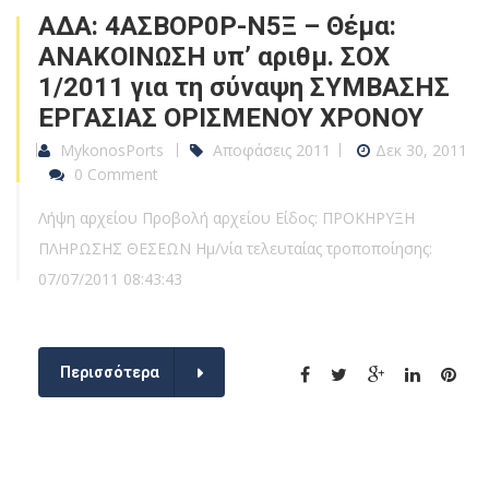
ΑΔΑ: 4ΑΣΒΟΡ0Ρ-Ν5Ξ – Θέμα:
ΑΝΑΚΟΙΝΩΣΗ υπ’ αριθμ. ΣΟΧ
1/2011 για τη σύναψη ΣΥΜΒΑΣΗΣ
ΕΡΓΑΣΙΑΣ ΟΡΙΣΜΕΝΟΥ ΧΡΟΝΟΥ
MykonosPorts
Αποφάσεις 2011
Δεκ 30, 2011
0 Comment
Λήψη αρχείου Προβολή αρχείου Είδος: ΠΡΟΚΗΡΥΞΗ
ΠΛΗΡΩΣΗΣ ΘΕΣΕΩΝ Ημ/νία τελευταίας τροποποίησης:
07/07/2011 08:43:43
Περισσότερα