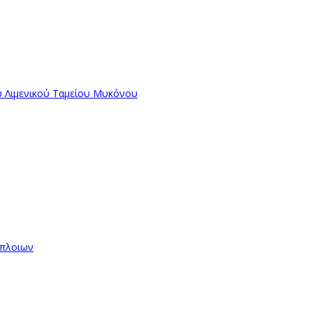
ύ Λιμενικού Ταμείου Μυκόνου
όπλοιων