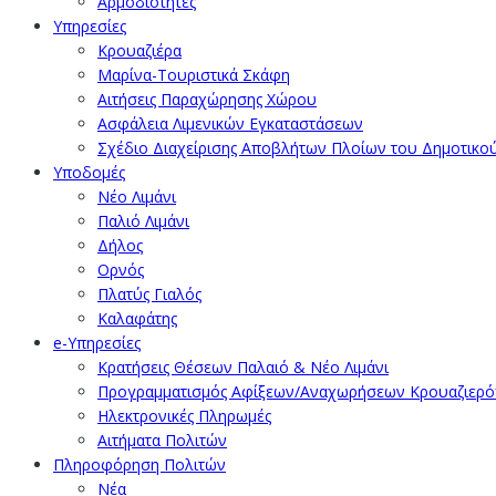
Αρμοδιότητες
Υπηρεσίες
Κρουαζιέρα
Μαρίνα-Τουριστικά Σκάφη
Αιτήσεις Παραχώρησης Χώρου
Ασφάλεια Λιμενικών Εγκαταστάσεων
Σχέδιο Διαχείρισης Αποβλήτων Πλοίων του Δημοτικο
Υποδομές
Νέο Λιμάνι
Παλιό Λιμάνι
Δήλος
Ορνός
Πλατύς Γιαλός
Καλαφάτης
e-Υπηρεσίες
Κρατήσεις Θέσεων Παλαιό & Νέο Λιμάνι
Προγραμματισμός Αφίξεων/Αναχωρήσεων Κρουαζιερ
Ηλεκτρονικές Πληρωμές
Αιτήματα Πολιτών
Πληροφόρηση Πολιτών
Νέα