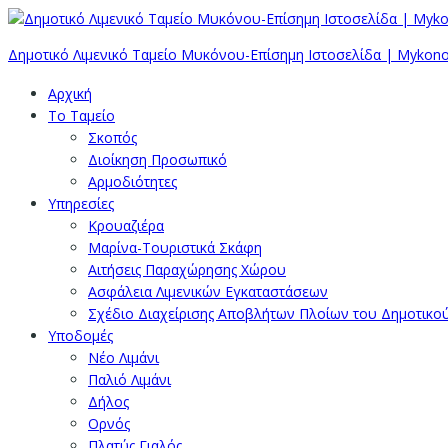
Δημοτικό Λιμενικό Ταμείο Μυκόνου-Επίσημη Ιστοσελίδα | Mykono
Αρχική
Το Ταμείο
Σκοπός
Διοίκηση Προσωπικό
Αρμοδιότητες
Υπηρεσίες
Κρουαζιέρα
Μαρίνα-Τουριστικά Σκάφη
Αιτήσεις Παραχώρησης Χώρου
Ασφάλεια Λιμενικών Εγκαταστάσεων
Σχέδιο Διαχείρισης Αποβλήτων Πλοίων του Δημοτικο
Υποδομές
Νέο Λιμάνι
Παλιό Λιμάνι
Δήλος
Ορνός
Πλατύς Γιαλός