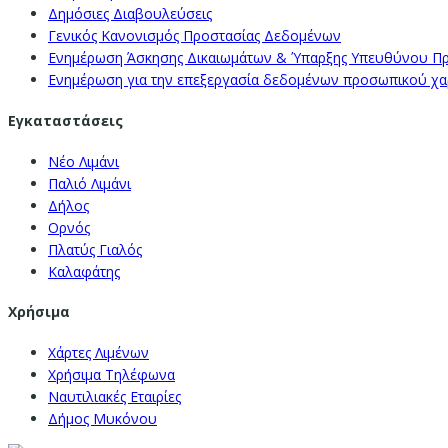
Δημόσιες Διαβουλεύσεις
Γενικός Κανονισμός Προστασίας Δεδομένων
Ενημέρωση Άσκησης Δικαιωμάτων & Ύπαρξης Υπευθύνου Π
Ενημέρωση για την επεξεργασία δεδομένων προσωπικού χαρα
Εγκαταστάσεις
Νέο Λιμάνι
Παλιό Λιμάνι
Δήλος
Ορνός
Πλατύς Γιαλός
Καλαφάτης
Χρήσιμα
Χάρτες Λιμένων
Χρήσιμα Τηλέφωνα
Ναυτιλιακές Εταιρίες
Δήμος Μυκόνου