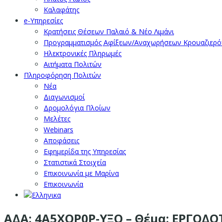
Καλαφάτης
e-Υπηρεσίες
Κρατήσεις Θέσεων Παλαιό & Νέο Λιμάνι
Προγραμματισμός Αφίξεων/Αναχωρήσεων Κρουαζιερ
Ηλεκτρονικές Πληρωμές
Αιτήματα Πολιτών
Πληροφόρηση Πολιτών
Νέα
Διαγωνισμοί
Δρομολόγια Πλοίων
Μελέτες
Webinars
Αποφάσεις
Εφημερίδα της Υπηρεσίας
Στατιστικά Στοιχεία
Επικοινωνία με Μαρίνα
Επικοινωνία
ΑΔΑ: 4Α5ΧΟΡ0Ρ-ΥΞΟ – Θέμα: ΕΡΓΟΔ