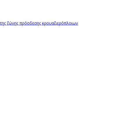
 της ζώνης πρόσδεσης κρουαζιερόπλοιων