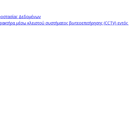
ροστασίας Δεδομένων
κτήρα μέσω κλειστού συστήματος βιντεοεπιτήρησης (CCTV) εντός