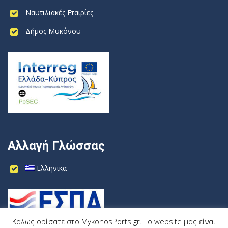
Ναυτιλιακές Εταιρίες
Δήμος Μυκόνου
Αλλαγή Γλώσσας
Ελληνικα
Καλως ορίσατε στο MykonosPorts.gr. Το website μας είναι