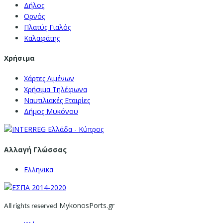
Δήλος
Ορνός
Πλατύς Γιαλός
Καλαφάτης
Χρήσιμα
Χάρτες Λιμένων
Χρήσιμα Τηλέφωνα
Ναυτιλιακές Εταιρίες
Δήμος Μυκόνου
Αλλαγή Γλώσσας
Ελληνικα
MykonosPorts.gr
All rights reserved